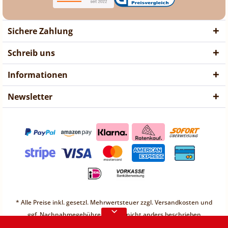
Sichere Zahlung
Schreib uns
Informationen
Newsletter
❤ Liebe Kunden ❤
Vorübergehend sind keine
* Alle Preise inkl. gesetzl. Mehrwertsteuer zzgl.
Versandkosten
und
Bestellungen möglich.
ggf. Nachnahmegebühren, wenn nicht anders beschrieben
* Unter einem Gesamt-Warenwert von 30€ berechnen wir einen