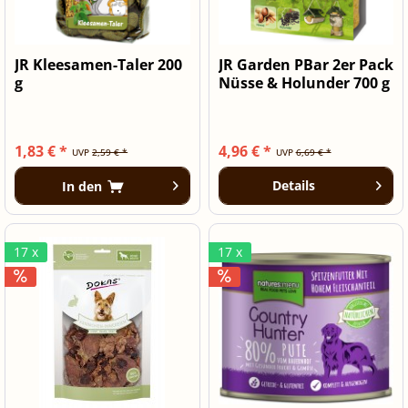
JR Kleesamen-Taler 200
JR Garden PBar 2er Pack
g
Nüsse & Holunder 700 g
1,83 € *
4,96 € *
UVP
2,59 € *
UVP
6,69 € *
Details
In den
17 x
17 x