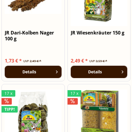
JR Dari-Kolben Nager
JR Wiesenkräuter 150 g
100 g
1,73 € *
2,49 € *
UVP
2,49 € *
UVP
3,59 € *
Details
Details
17 x
17 x
TIPP!