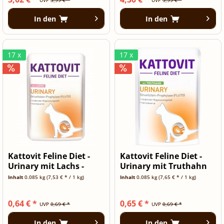
In den
In den
17 x
17 x
Kattovit Feline Diet -
Kattovit Feline Diet -
Urinary mit Lachs -
Urinary mit Truthahn
85g...
-...
Inhalt
0.085 kg
(7,53 € * / 1 kg)
Inhalt
0.085 kg
(7,65 € * / 1 kg)
0,64 € *
0,65 € *
UVP
0,69 € *
UVP
0,69 € *
In den
In den