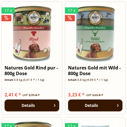
17 x
17 x
Natures Gold Rind pur -
Natures Gold mit Wild -
800g Dose
800g Dose
Inhalt
0.8 kg
(3,01 € * / 1 kg)
Inhalt
0.8 kg
(4,04 € * / 1 kg)
2,41 € *
3,23 € *
UVP
2,75 € *
UVP
3,65 € *
Details
Details
17 x
17 x