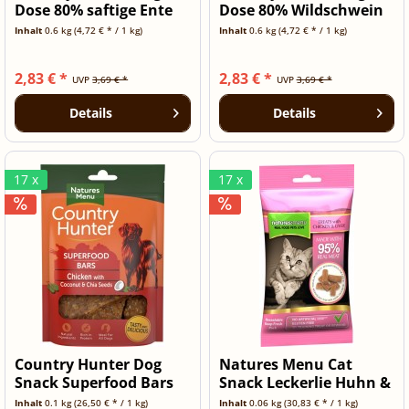
Dose 80% saftige Ente
Dose 80% Wildschwein
600g
600g
Inhalt
0.6 kg
(4,72 € * / 1 kg)
Inhalt
0.6 kg
(4,72 € * / 1 kg)
2,83 € *
2,83 € *
UVP
3,69 € *
UVP
3,69 € *
Details
Details
17 x
17 x
Country Hunter Dog
Natures Menu Cat
Snack Superfood Bars
Snack Leckerlie Huhn &
Huhn...
Leber 60g
Inhalt
0.1 kg
(26,50 € * / 1 kg)
Inhalt
0.06 kg
(30,83 € * / 1 kg)