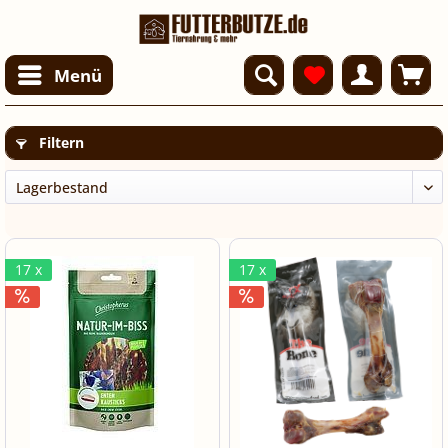
Menü
Filtern
17 x
17 x