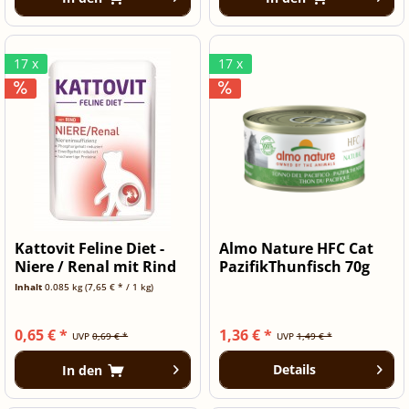
17 x
17 x
Kattovit Feline Diet -
Almo Nature HFC Cat
Niere / Renal mit Rind
PazifikThunfisch 70g
-...
Dose
Inhalt
0.085 kg
(7,65 € * / 1 kg)
0,65 € *
1,36 € *
UVP
0,69 € *
UVP
1,49 € *
Details
In den