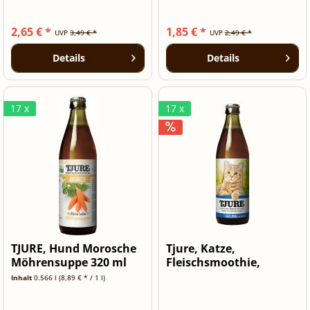
2,65 € *
1,85 € *
UVP
3,49 € *
UVP
2,49 € *
Details
Details
17 x
17 x
TJURE, Hund Morosche
Tjure, Katze,
Möhrensuppe 320 ml
Fleischsmoothie,
Geflügel, 220ml
Inhalt
0.566 l
(8,89 € * / 1 l)