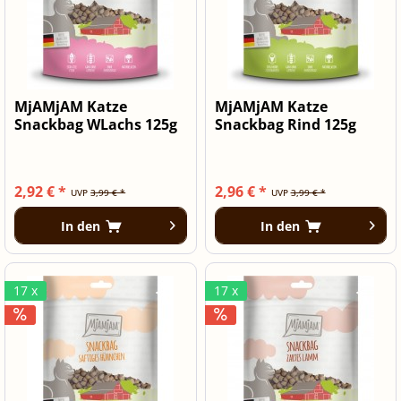
MjAMjAM Katze
MjAMjAM Katze
Snackbag WLachs 125g
Snackbag Rind 125g
2,92 € *
2,96 € *
UVP
3,99 € *
UVP
3,99 € *
In den
In den
17 x
17 x