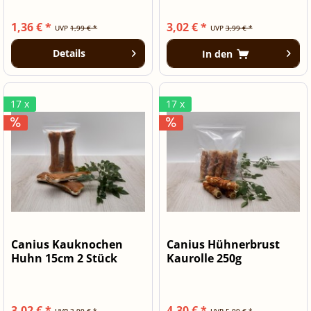
1,36 € *
3,02 € *
UVP
1,99 € *
UVP
3,99 € *
Details
In den
17 x
17 x
Canius Kauknochen
Canius Hühnerbrust
Huhn 15cm 2 Stück
Kaurolle 250g
3,02 € *
4,30 € *
UVP
3,99 € *
UVP
5,99 € *