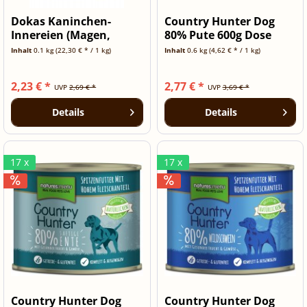
Dokas Kaninchen-
Country Hunter Dog
Innereien (Magen,
80% Pute 600g Dose
Lunge, Herz)...
Inhalt
0.1 kg
(22,30 € * / 1 kg)
Inhalt
0.6 kg
(4,62 € * / 1 kg)
2,23 € *
2,77 € *
UVP
2,69 € *
UVP
3,69 € *
Details
Details
17 x
17 x
Country Hunter Dog
Country Hunter Dog