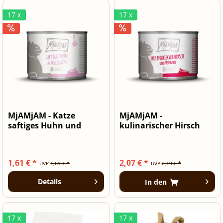
17 x
17 x
MjAMjAM - Katze
MjAMjAM -
saftiges Huhn und
kulinarischer Hirsch
Wildlachs 200 g
und Truthahn an...
1,61 € *
2,07 € *
UVP
1,69 € *
UVP
2,19 € *
Details
In den
17 x
17 x