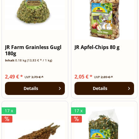
JR Farm Grainless Gugl
JR Apfel-Chips 80 g
180g
Inhalt
0.18 kg
(13,83 € * / 1 kg)
2,49 € *
2,05 € *
UVP
3,79 € *
UVP
2,89 € *
Details
Details
17 x
17 x