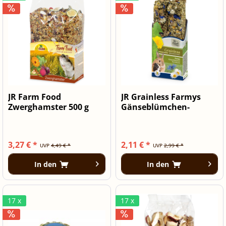
JR Farm Food
JR Grainless Farmys
Zwerghamster 500 g
Gänseblümchen-
Kornblume 140 g
3,27 € *
2,11 € *
UVP
4,49 € *
UVP
2,99 € *
In den
In den
17 x
17 x