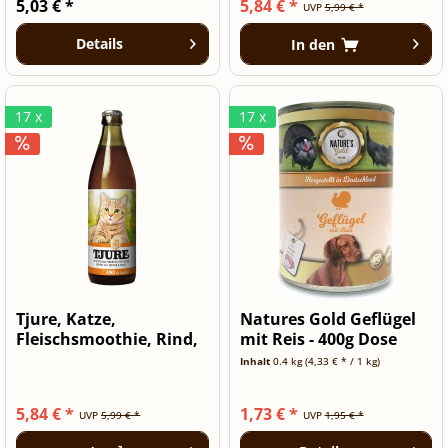
5,03 € *
5,84 € *
UVP
5,99 € *
Details
In den
17 x
17 x
Tjure, Katze,
Natures Gold Geflügel
Fleischsmoothie, Rind,
mit Reis - 400g Dose
220ml
Inhalt
0.4 kg
(4,33 € * / 1 kg)
5,84 € *
1,73 € *
UVP
5,99 € *
UVP
1,95 € *