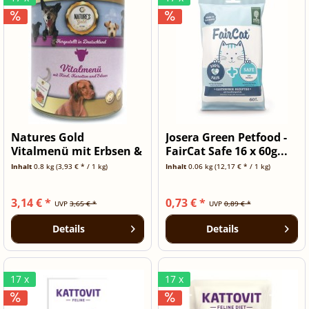
Natures Gold
Josera Green Petfood -
Vitalmenü mit Erbsen &
FairCat Safe 16 x 60g...
Möhrchen -...
Inhalt
0.8 kg
(3,93 € * / 1 kg)
Inhalt
0.06 kg
(12,17 € * / 1 kg)
3,14 € *
0,73 € *
UVP
3,65 € *
UVP
0,89 € *
Details
Details
17 x
17 x