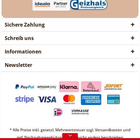
Sichere Zahlung
Schreib uns
Informationen
Newsletter
❤ Liebe Kunden ❤
Vorübergehend sind keine
* Alle Preise inkl. gesetzl. Mehrwertsteuer zzgl.
Versandkosten
und
Bestellungen möglich.
ggf. Nachnahmegebühren, wenn nicht anders beschrieben