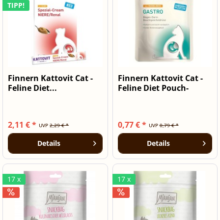
TIPP!
Finnern Kattovit Cat -
Finnern Kattovit Cat -
Feline Diet...
Feline Diet Pouch-
Beutel...
2,11 € *
0,77 € *
UVP
2,29 € *
UVP
0,79 € *
Details
Details
17 x
17 x