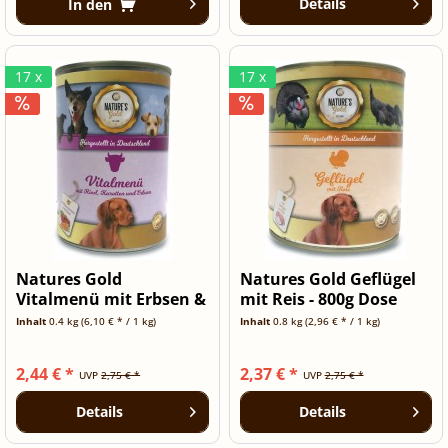
Details
In den
17 x
17 x
Natures Gold
Natures Gold Geflügel
Vitalmenü mit Erbsen &
mit Reis - 800g Dose
Möhrchen -...
Inhalt
0.4 kg
(6,10 € * / 1 kg)
Inhalt
0.8 kg
(2,96 € * / 1 kg)
2,44 € *
2,37 € *
UVP
2,75 € *
UVP
2,75 € *
Details
Details