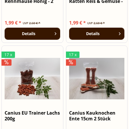
Rennmäuse Honig - 2
Ratten Reis & Gemüse -
Stück...
2...
1,99 € *
1,99 € *
UVP
2,60 € *
UVP
2,60 € *
Details
Details
17 x
17 x
Canius EU Trainer Lachs
Canius Kauknochen
200g
Ente 15cm 2 Stück