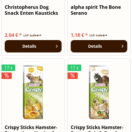
Christopherus Dog
alpha spirit The Bone
Snack Enten Kausticks
Serano
70g
Schinkenknochen...
2,04 € *
1,18 € *
UVP
2,39 € *
UVP
1,95 € *
Details
Details
17 x
17 x
Crispy Sticks Hamster-
Crispy Sticks Hamster-