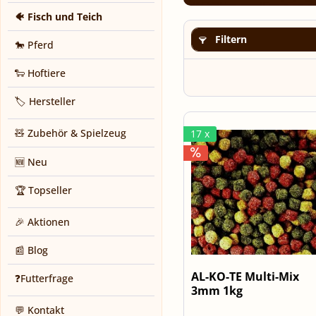
🐠 Fisch und Teich
Filtern
🐎 Pferd
🐑 Hoftiere
🏷️ Hersteller
🧸 Zubehör & Spielzeug
17 x
🆕 Neu
🏆 Topseller
🎉 Aktionen
📰 Blog
AL-KO-TE Multi-Mix
❓Futterfrage
3mm 1kg
💬 Kontakt