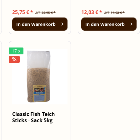
25,75 € *
12,03 € *
UVP
32,95 € *
UVP
14,62 € *
In den
Warenkorb
In den
Warenkorb
17 x
Classic Fish Teich
Sticks - Sack 5kg