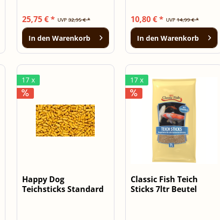
25,75 € *
10,80 € *
UVP
32,95 € *
UVP
14,99 € *
In den
Warenkorb
In den
Warenkorb
17 x
17 x
Happy Dog
Classic Fish Teich
Teichsticks Standard
Sticks 7ltr Beutel
5kg