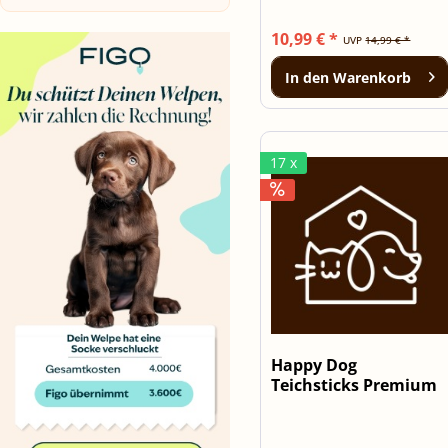
10,99 € *
UVP
14,99 € *
In den
Warenkorb
17 x
Happy Dog
Teichsticks Premium
Color 5kg