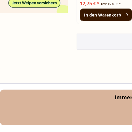
12,75 € *
UVP
15,89 € *
In den
Warenkorb
Immer 