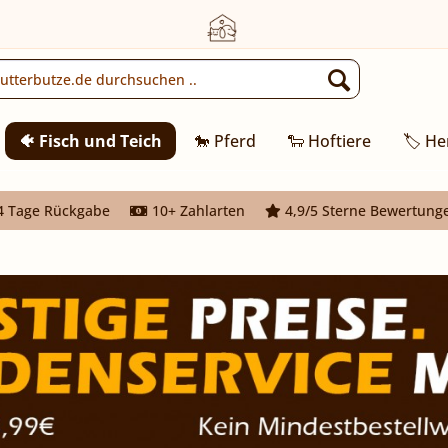
🐠 Fisch und Teich
🐎 Pferd
🐑 Hoftiere
🏷️ He
 Tage Rückgabe
10+ Zahlarten
4,9/5 Sterne Bewertung