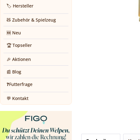
🏷️ Hersteller
🧸 Zubehör & Spielzeug
🆕 Neu
🏆 Topseller
🎉 Aktionen
📰 Blog
❓Futterfrage
💬 Kontakt