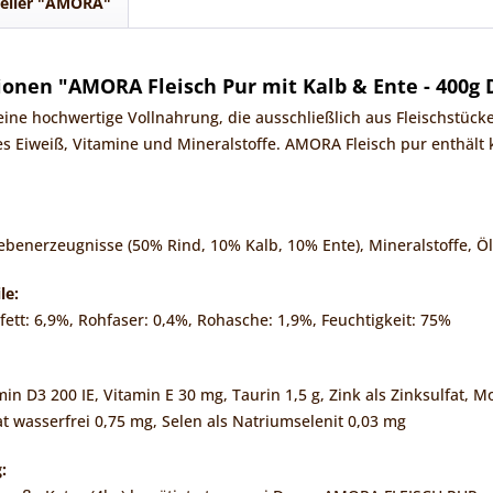
teller "AMORA"
onen "AMORA Fleisch Pur mit Kalb & Ente - 400g 
eine hochwertige Vollnahrung, die ausschließlich aus Fleischstück
es Eiweiß, Vitamine und Mineralstoffe. AMORA Fleisch pur enthält k
ebenerzeugnisse (50% Rind, 10% Kalb, 10% Ente), Mineralstoffe, Öl
le:
fett: 6,9%, Rohfaser: 0,4%, Rohasche: 1,9%, Feuchtigkeit: 75%
min D3 200 IE, Vitamin E 30 mg, Taurin 1,5 g, Zink als Zinksulfat
at wasserfrei 0,75 mg, Selen als Natriumselenit 0,03 mg
: