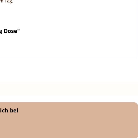
am Tag.
g Dose"
ich bei