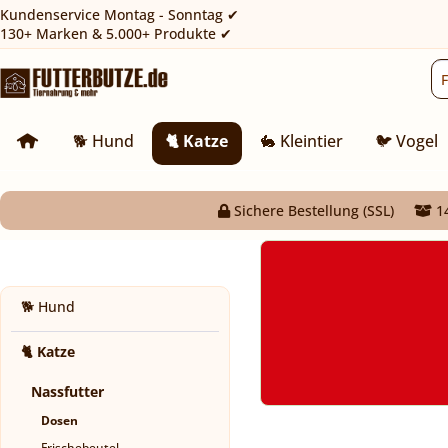
Kundenservice Montag - Sonntag ✔
130+ Marken & 5.000+ Produkte ✔
🐕 Hund
🐈 Katze
🐇 Kleintier
🐦 Vogel
Sichere Bestellung (SSL)
14
🐕 Hund
🐈 Katze
Nassfutter
Dosen
Frischebeutel