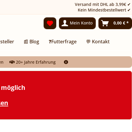
Versand mit DHL ab 3,99€ ✔
Kein Mindestbestellwert ✔
Mein Konto
0,00 € *
steller
📰 Blog
❓Futterfrage
💬 Kontakt
en
20+ Jahre Erfahrung
t möglich
sen