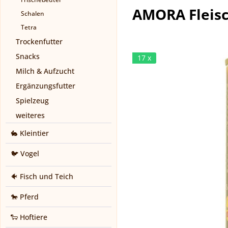
AMORA Fleisch
Schalen
Tetra
Trockenfutter
Snacks
17 x
Milch & Aufzucht
Ergänzungsfutter
Spielzeug
weiteres
🐇 Kleintier
🐦 Vogel
🐠 Fisch und Teich
🐎 Pferd
🐑 Hoftiere