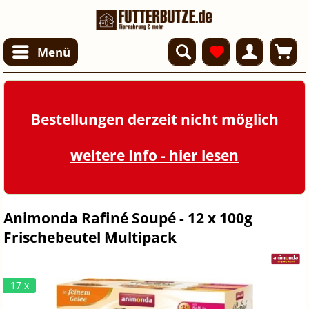
Menü
Bestellungen derzeit nicht möglich
weitere Info - hier lesen
Animonda Rafiné Soupé - 12 x 100g
Frischebeutel Multipack
17 x