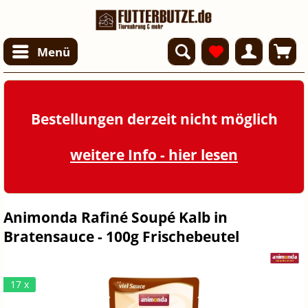
Menü
Bestellungen derzeit nicht möglich
weitere Info - hier lesen
Animonda Rafiné Soupé Kalb in
Bratensauce - 100g Frischebeutel
17 x