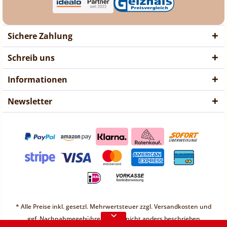
Sichere Zahlung
Schreib uns
Informationen
Newsletter
❤ Liebe Kunden ❤
Vorübergehend sind keine
* Alle Preise inkl. gesetzl. Mehrwertsteuer zzgl.
Versandkosten
und
Bestellungen möglich.
ggf. Nachnahmegebühren, wenn nicht anders beschrieben