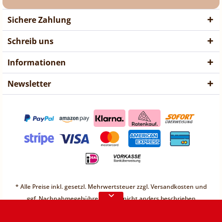
Sichere Zahlung
Schreib uns
Informationen
Newsletter
❤ Liebe Kunden ❤
Vorübergehend sind keine
* Alle Preise inkl. gesetzl. Mehrwertsteuer zzgl.
Versandkosten
und
Bestellungen möglich.
ggf. Nachnahmegebühren, wenn nicht anders beschrieben
Weitere Informationen
* Unter einem Gesamt-Warenwert von 30€ berechnen wir einen