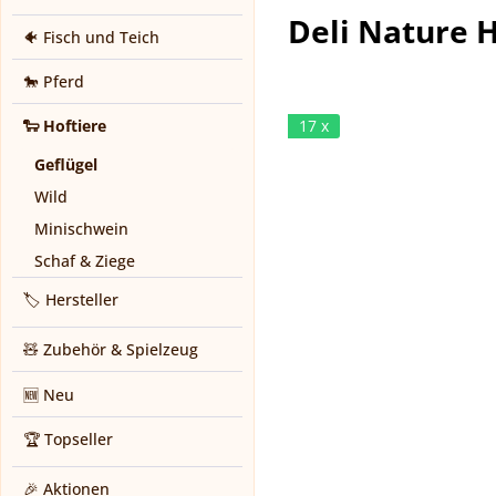
Deli Nature 
🐠 Fisch und Teich
🐎 Pferd
🐑 Hoftiere
17 x
Geflügel
Wild
Minischwein
Schaf & Ziege
🏷️ Hersteller
🧸 Zubehör & Spielzeug
🆕 Neu
🏆 Topseller
🎉 Aktionen