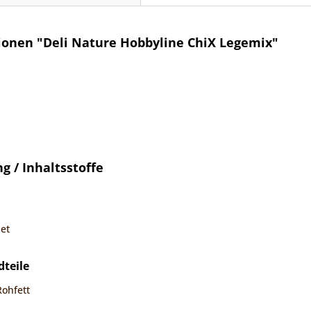
onen "Deli Nature Hobbyline ChiX Legemix"
 / Inhaltsstoffe
et
dteile
Rohfett