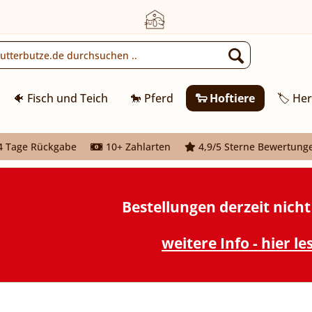
🐠 Fisch und Teich
🐎 Pferd
🐑 Hoftiere
🏷️ Her
 Tage Rückgabe
10+ Zahlarten
4,9/5 Sterne Bewertung
Bestellungen derzeit nich
weitere Info - hier le