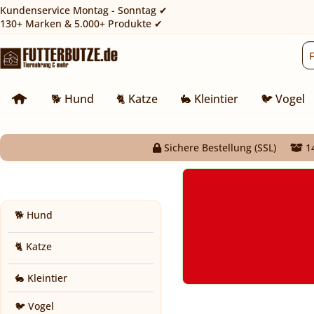
Kundenservice Montag - Sonntag ✔
130+ Marken & 5.000+ Produkte ✔
🐕 Hund
🐈 Katze
🐇 Kleintier
🐦 Vogel
Sichere Bestellung (SSL)
14
🐕 Hund
🐈 Katze
🐇 Kleintier
🐦 Vogel