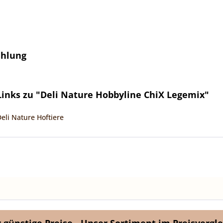
ehlung
inks zu "Deli Nature Hobbyline ChiX Legemix"
eli Nature Hoftiere
günstige Preise - Unser Sortiment im Preisvergle