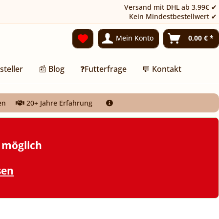
Versand mit DHL ab 3,99€ ✔
Kein Mindestbestellwert ✔
Mein Konto
0,00 € *
steller
📰 Blog
❓Futterfrage
💬 Kontakt
en
20+ Jahre Erfahrung
t möglich
sen