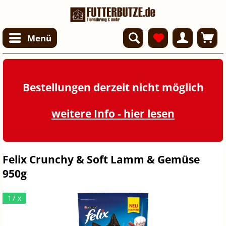
Menü
Bestellungen derzeit nicht möglich
weitere Info - hier lesen
Felix Crunchy & Soft Lamm & Gemüse
950g
17 x