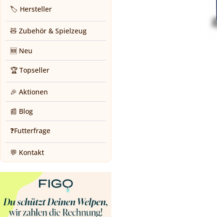
🏷️ Hersteller
🧸 Zubehör & Spielzeug
🆕 Neu
🏆 Topseller
🎉 Aktionen
📰 Blog
❓Futterfrage
💬 Kontakt