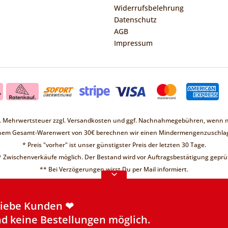
Widerrufsbelehrung
Datenschutz
AGB
Impressum
zl. Mehrwertsteuer zzgl.
Versandkosten
und ggf. Nachnahmegebühren, wenn ni
inem Gesamt-Warenwert von 30€ berechnen wir einen Mindermengenzuschlag
* Preis "vorher" ist unser günstigster Preis der letzten 30 Tage.
* Zwischenverkäufe möglich. Der Bestand wird vor Auftragsbestätigung geprüf
Liebe Kunden ❤
** Bei Verzögerungen wirst Du per Mail informiert.
d keine Bestellungen möglich.
re Informationen
Liebe Kunden ❤
d keine Bestellungen möglich.