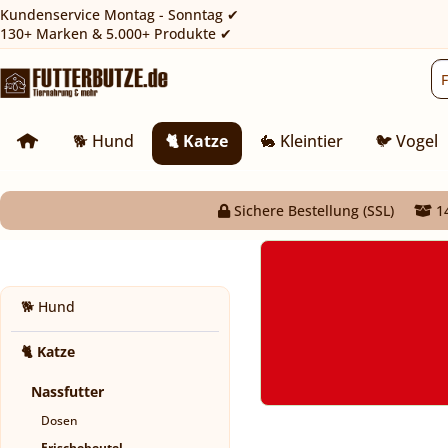
Kundenservice Montag - Sonntag ✔
130+ Marken & 5.000+ Produkte ✔
🐕 Hund
🐈 Katze
🐇 Kleintier
🐦 Vogel
Sichere Bestellung (SSL)
14
🐕 Hund
🐈 Katze
Nassfutter
Dosen
Frischebeutel