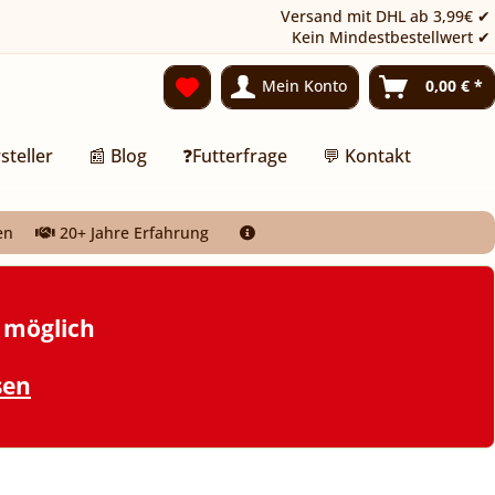
Versand mit DHL ab 3,99€ ✔
Kein Mindestbestellwert ✔
Mein Konto
0,00 € *
steller
📰 Blog
❓Futterfrage
💬 Kontakt
en
20+ Jahre Erfahrung
t möglich
sen