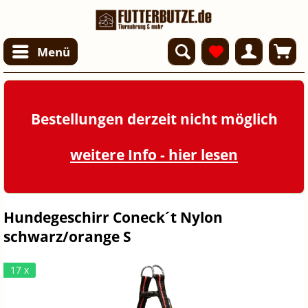
Menü
Bestellungen derzeit nicht möglich
weitere Info - hier lesen
Hundegeschirr Coneck´t Nylon
schwarz/orange S
17 x