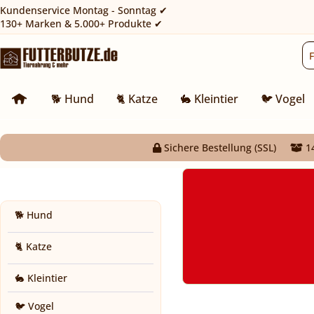
Kundenservice Montag - Sonntag ✔
130+ Marken & 5.000+ Produkte ✔
🐕 Hund
🐈 Katze
🐇 Kleintier
🐦 Vogel
Sichere Bestellung (SSL)
14
🐕 Hund
🐈 Katze
🐇 Kleintier
🐦 Vogel