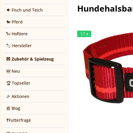
Hundehalsban
🐠 Fisch und Teich
🐎 Pferd
🐑 Hoftiere
17 x
🏷️ Hersteller
🧸 Zubehör & Spielzeug
🆕 Neu
🏆 Topseller
🎉 Aktionen
📰 Blog
❓Futterfrage