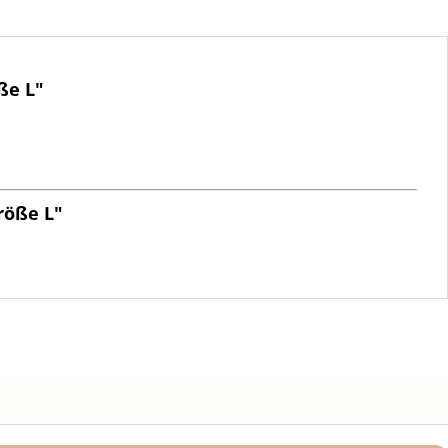
ße L"
röße L"