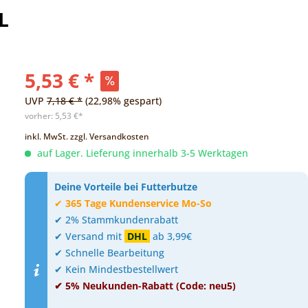
L
5,53 € *
UVP
7,18 € *
(22,98% gespart)
vorher:
5,53 €*
inkl. MwSt.
zzgl. Versandkosten
auf Lager. Lieferung innerhalb 3-5 Werktagen
Deine Vorteile bei Futterbutze
✔
365 Tage Kundenservice Mo-So
✔ 2% Stammkundenrabatt
✔ Versand mit
DHL
ab 3,99€
✔ Schnelle Bearbeitung
✔ Kein Mindestbestellwert
✔ 5% Neukunden-Rabatt (Code: neu5)