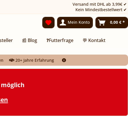
Versand mit DHL ab 3,99€ ✔
Kein Mindestbestellwert ✔
Mein Konto
0,00 € *
steller
📰 Blog
❓Futterfrage
💬 Kontakt
en
20+ Jahre Erfahrung
t möglich
sen