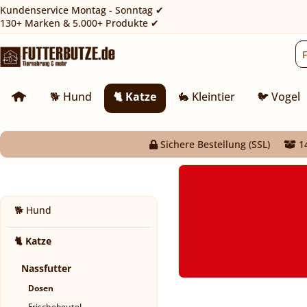
Kundenservice Montag - Sonntag ✔
130+ Marken & 5.000+ Produkte ✔
🐕 Hund
🐈 Katze
🐇 Kleintier
🐦 Vogel
Sichere Bestellung (SSL)
14
🐕 Hund
🐈 Katze
Nassfutter
Dosen
Frischebeutel