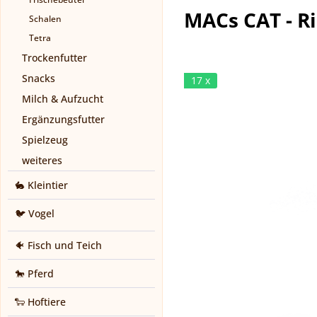
MACs CAT - R
Schalen
Tetra
Trockenfutter
Snacks
17 x
Milch & Aufzucht
Ergänzungsfutter
Spielzeug
weiteres
🐇 Kleintier
🐦 Vogel
🐠 Fisch und Teich
🐎 Pferd
🐑 Hoftiere