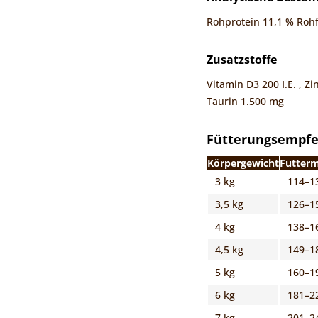
Rohprotein 11,1 % Rohf
Zusatzstoffe
Vitamin D3 200 I.E. , Z
Taurin 1.500 mg
Fütterungsempf
Körpergewicht
Futter
3 kg
114–1
3,5 kg
126–1
4 kg
138–1
4,5 kg
149–1
5 kg
160–1
6 kg
181–2
7 kg
201–2