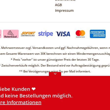
AGB
Impressum
zl. Mehrwertsteuer zzgl.
Versandkosten
und ggf. Nachnahmegebühren, wenn ni
Liebe Kunden ❤
inem Gesamt-Warenwert von 30€ berechnen wir einen Mindermengenzuschlag
d keine Bestellungen möglich.
* Preis "vorher" ist unser günstigster Preis der letzten 30 Tage.
re Informationen
* Zwischenverkäufe möglich. Der Bestand wird vor Auftragsbestätigung geprüf
Liebe Kunden ❤
** Bei Verzögerungen wirst Du per Mail informiert.
d keine Bestellungen möglich.
re Informationen
Liebe Kunden ❤
d keine Bestellungen möglich.
re Informationen
Made with
❤
by Qii
| powered by
Shopware
©2026 Futterbutze.de - Ein Shop der
Qii OHG
Liebe Kunden ❤