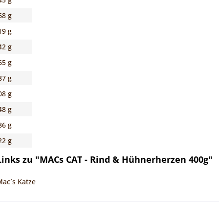
68 g
19 g
42 g
65 g
87 g
08 g
48 g
86 g
22 g
inks zu "MACs CAT - Rind & Hühnerherzen 400g"
Mac´s Katze