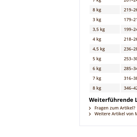
8 kg
219–2
3 kg
179–2
3,5 kg
199–2
4 kg
218–2
4,5 kg
236–2
5 kg
253–3
6 kg
285–3
7 kg
316–3
8 kg
346–4
Weiterführende L
Fragen zum Artikel?
Weitere Artikel von 