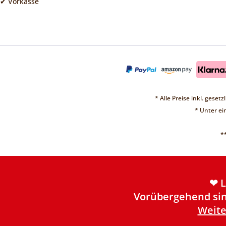
✔ Vorkasse
* Alle Preise inkl. geset
❤ 
* Unter e
Vorübergehend sin
Weite
*
❤ 
Vorübergehend sin
Weite
❤ 
Vorübergehend sin
Weite
❤ 