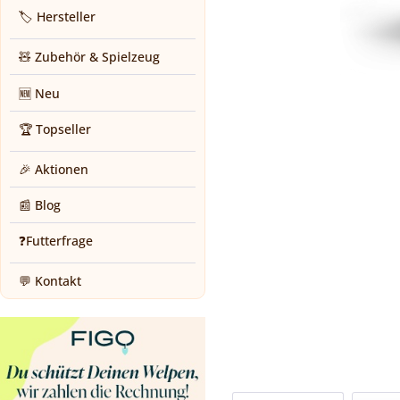
🏷️ Hersteller
🧸 Zubehör & Spielzeug
🆕 Neu
🏆 Topseller
🎉 Aktionen
📰 Blog
❓Futterfrage
💬 Kontakt