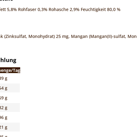
ett 5,8% Rohfaser 0,3% Rohasche 2,9% Feuchtigkeit 80,0 %
ink (Zinksulfat, Monohydrat) 25 mg, Mangan (Mangan(II)-sulfat, Mon
ehlung
menge/Tag
39 g
54 g
69 g
82 g
96 g
21 g
45 g