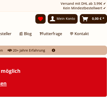
Versand mit DHL ab 3,99€ ✔
Kein Mindestbestellwert ✔
Mein Konto
0,00 € *
steller
📰 Blog
❓Futterfrage
💬 Kontakt
en
20+ Jahre Erfahrung
t möglich
sen