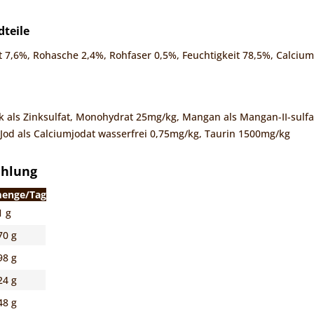
dteile
lt 7,6%, Rohasche 2,4%, Rohfaser 0,5%, Feuchtigkeit 78,5%, Calci
nk als Zinksulfat, Monohydrat 25mg/kg, Mangan als Mangan-II-sulfa
Jod als Calciumjodat wasserfrei 0,75mg/kg, Taurin 1500mg/kg
ehlung
menge/Tag
1 g
70 g
98 g
24 g
48 g