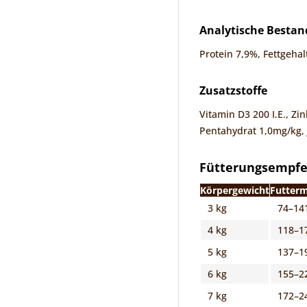
Analytische Bestan
Protein 7,9%, Fettgeha
Zusatzstoffe
Vitamin D3 200 I.E., Zi
Pentahydrat 1,0mg/kg, 
Fütterungsempf
Körpergewicht
Futter
3 kg
74–14
4 kg
118–1
5 kg
137–1
6 kg
155–2
7 kg
172–2