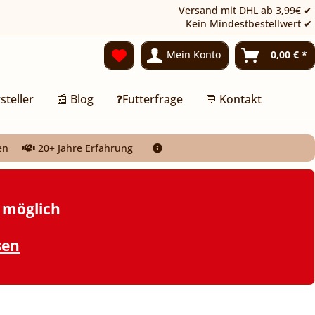
Versand mit DHL ab 3,99€ ✔
Kein Mindestbestellwert ✔
Mein Konto
0,00 € *
steller
📰 Blog
❓Futterfrage
💬 Kontakt
en
20+ Jahre Erfahrung
t möglich
sen