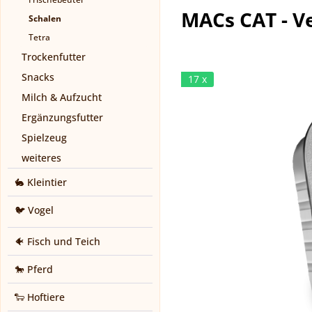
MACs CAT - V
Schalen
Tetra
Trockenfutter
Snacks
17 x
Milch & Aufzucht
Ergänzungsfutter
Spielzeug
weiteres
🐇 Kleintier
🐦 Vogel
🐠 Fisch und Teich
🐎 Pferd
🐑 Hoftiere