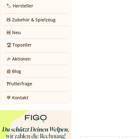
🏷️ Hersteller
🧸 Zubehör & Spielzeug
🆕 Neu
🏆 Topseller
🎉 Aktionen
📰 Blog
❓Futterfrage
💬 Kontakt