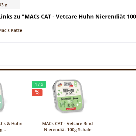
93 g
inks zu "MACs CAT - Vetcare Huhn Nierendiät 100
Mac´s Katze
17 x
achs & Huhn
MACs CAT - Vetcare Rind
...
Nierendiät 100g Schale