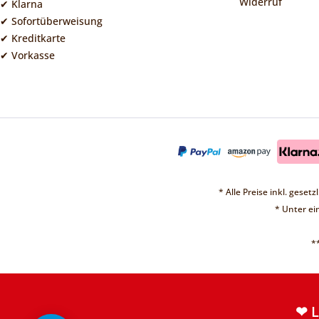
Widerruf
✔ Klarna
✔ Sofortüberweisung
✔ Kreditkarte
✔ Vorkasse
* Alle Preise inkl. geset
* Unter e
*
❤ 
Vorübergehend sin
Weite
❤ 