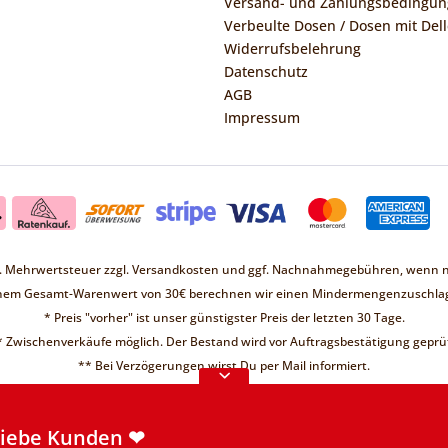
Versand- und Zahlungsbedingu
Verbeulte Dosen / Dosen mit Dell
Widerrufsbelehrung
Datenschutz
AGB
Impressum
zl. Mehrwertsteuer zzgl.
Versandkosten
und ggf. Nachnahmegebühren, wenn ni
inem Gesamt-Warenwert von 30€ berechnen wir einen Mindermengenzuschlag
* Preis "vorher" ist unser günstigster Preis der letzten 30 Tage.
* Zwischenverkäufe möglich. Der Bestand wird vor Auftragsbestätigung geprüf
Liebe Kunden ❤
** Bei Verzögerungen wirst Du per Mail informiert.
d keine Bestellungen möglich.
re Informationen
Liebe Kunden ❤