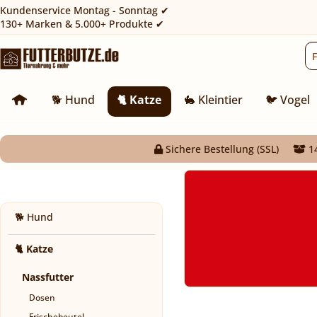
Kundenservice Montag - Sonntag ✔
130+ Marken & 5.000+ Produkte ✔
🐕 Hund
🐈 Katze
🐇 Kleintier
🐦 Vogel
Sichere Bestellung (SSL)
14
🐕 Hund
🐈 Katze
Nassfutter
Dosen
Frischebeutel