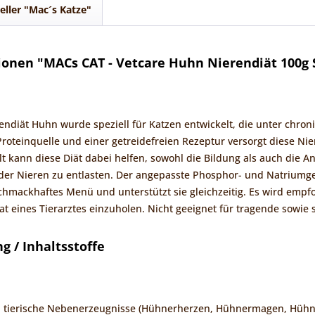
eller "Mac´s Katze"
onen "MACs CAT - Vetcare Huhn Nierendiät 100g 
endiät Huhn wurde speziell für Katzen entwickelt, die unter chroni
roteinquelle und einer getreidefreien Rezeptur versorgt diese Ni
t kann diese Diät dabei helfen, sowohl die Bildung als auch die 
er Nieren zu entlasten. Der angepasste Phosphor- und Natriumgeha
chmackhaftes Menü und unterstützt sie gleichzeitig. Es wird emp
t eines Tierarztes einzuholen. Nicht geeignet für tragende sowie
 / Inhaltsstoffe
 tierische Nebenerzeugnisse (Hühnerherzen, Hühnermagen, Hühnerfe