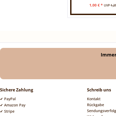
1,00 € *
UVP
1,2
Immer 
Sichere Zahlung
Schreib uns
✔ PayPal
Kontakt
Rückgabe
✔ Amazon Pay
Sendungsverfol
✔ Stripe