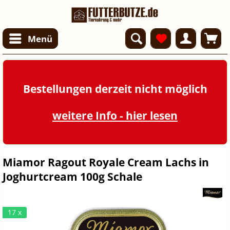
Menü
Bestellungen derzeit nicht möglich
weitere Info - hier lesen
Miamor Ragout Royale Cream Lachs in
Joghurtcream 100g Schale
17 x