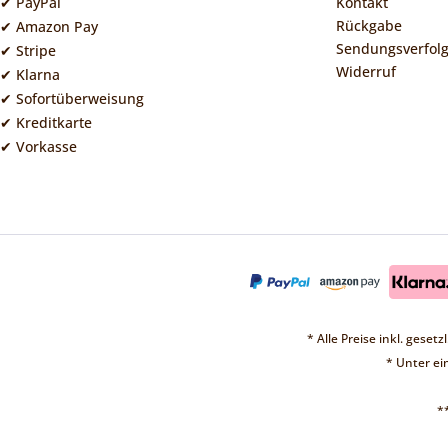
✔ PayPal
Kontakt
Rückgabe
✔ Amazon Pay
Sendungsverfol
✔ Stripe
Widerruf
✔ Klarna
✔ Sofortüberweisung
✔ Kreditkarte
✔ Vorkasse
* Alle Preise inkl. geset
* Unter e
*
❤ 