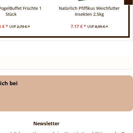
 VogelBuffet Früchte 1
Natürlich Pfiffikus Weichfutter
Stück
Insekten 2,5kg
4 € *
7,17 € *
UVP
2,79 € *
UVP
8,99 € *
ich bei
Newsletter