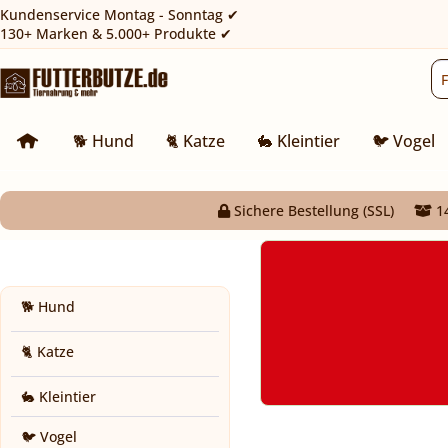
Kundenservice Montag - Sonntag ✔
130+ Marken & 5.000+ Produkte ✔
🐕 Hund
🐈 Katze
🐇 Kleintier
🐦 Vogel
Sichere Bestellung (SSL)
14
🐕 Hund
🐈 Katze
🐇 Kleintier
🐦 Vogel