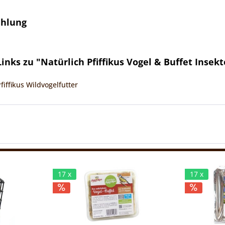
ehlung
nks zu "Natürlich Pfiffikus Vogel & Buffet Insekt
fiffikus Wildvogelfutter
17 x
17 x