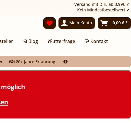
Versand mit DHL ab 3,99€ ✔
Kein Mindestbestellwert ✔
Mein Konto
0,00 € *
steller
📰 Blog
❓Futterfrage
💬 Kontakt
en
20+ Jahre Erfahrung
t möglich
sen