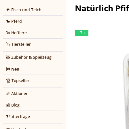
Natürlich Pfi
🐠 Fisch und Teich
🐎 Pferd
🐑 Hoftiere
17 x
🏷️ Hersteller
🧸 Zubehör & Spielzeug
🆕 Neu
🏆 Topseller
🎉 Aktionen
📰 Blog
❓Futterfrage