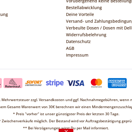
Vorübergehend keine Bestellung
Bestellabwicklung
gung
Deine Vorteile
Versand- und Zahlungsbedingu
Verbeulte Dosen / Dosen mit Dell
Widerrufsbelehrung
Datenschutz
AGB
Impressum
zl. Mehrwertsteuer zzgl.
Versandkosten
und ggf. Nachnahmegebühren, wenn ni
inem Gesamt-Warenwert von 30€ berechnen wir einen Mindermengenzuschlag
* Preis "vorher" ist unser günstigster Preis der letzten 30 Tage.
* Zwischenverkäufe möglich. Der Bestand wird vor Auftragsbestätigung geprüf
Liebe Kunden ❤
** Bei Verzögerungen wirst Du per Mail informiert.