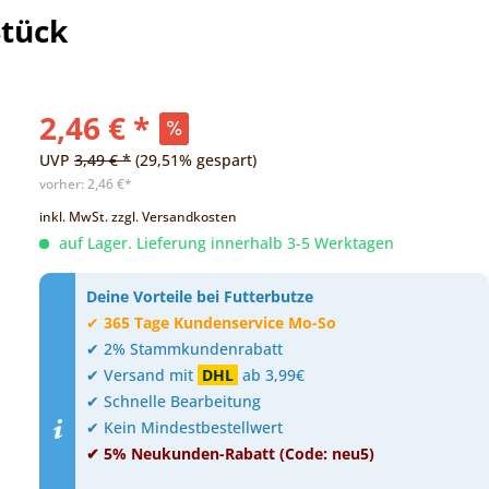
Stück
2,46 € *
UVP
3,49 € *
(29,51% gespart)
vorher:
2,46 €*
inkl. MwSt.
zzgl. Versandkosten
auf Lager. Lieferung innerhalb 3-5 Werktagen
Deine Vorteile bei Futterbutze
✔
365 Tage Kundenservice Mo-So
✔ 2% Stammkundenrabatt
✔ Versand mit
DHL
ab 3,99€
✔ Schnelle Bearbeitung
✔ Kein Mindestbestellwert
✔ 5% Neukunden-Rabatt (Code: neu5)