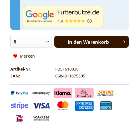
In den
Warenkorb
Merken
Artikel-Nr.:
FU51610030
EAN:
0684811075305