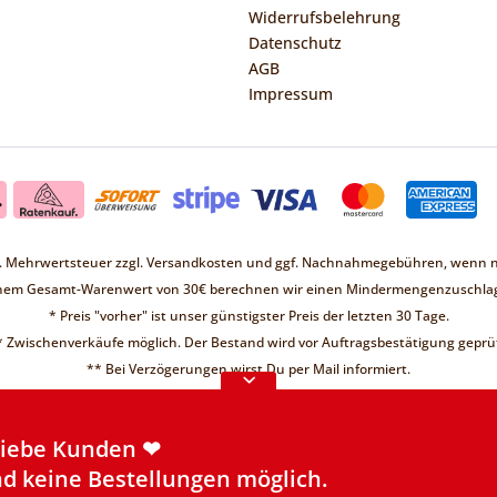
Widerrufsbelehrung
Datenschutz
AGB
Impressum
zl. Mehrwertsteuer zzgl.
Versandkosten
und ggf. Nachnahmegebühren, wenn ni
inem Gesamt-Warenwert von 30€ berechnen wir einen Mindermengenzuschlag
* Preis "vorher" ist unser günstigster Preis der letzten 30 Tage.
* Zwischenverkäufe möglich. Der Bestand wird vor Auftragsbestätigung geprüf
Liebe Kunden ❤
** Bei Verzögerungen wirst Du per Mail informiert.
d keine Bestellungen möglich.
re Informationen
Liebe Kunden ❤
d keine Bestellungen möglich.