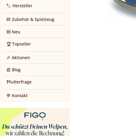
🏷️ Hersteller
🧸 Zubehör & Spielzeug
🆕 Neu
🏆 Topseller
🎉 Aktionen
📰 Blog
❓Futterfrage
💬 Kontakt