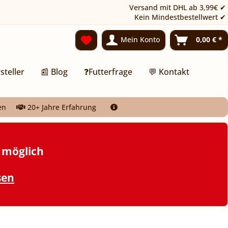
Versand mit DHL ab 3,99€ ✔
Kein Mindestbestellwert ✔
Mein Konto
0,00 € *
steller
📰 Blog
❓Futterfrage
💬 Kontakt
en
20+ Jahre Erfahrung
t möglich
sen