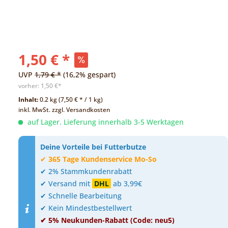
1,50 € *
UVP
1,79 € *
(16,2% gespart)
vorher:
1,50 €*
Inhalt:
0.2 kg (7,50 € * / 1 kg)
inkl. MwSt.
zzgl. Versandkosten
auf Lager. Lieferung innerhalb 3-5 Werktagen
Deine Vorteile bei Futterbutze
✔
365 Tage Kundenservice Mo-So
✔ 2% Stammkundenrabatt
✔ Versand mit
DHL
ab 3,99€
✔ Schnelle Bearbeitung
✔ Kein Mindestbestellwert
✔ 5% Neukunden-Rabatt (Code: neu5)