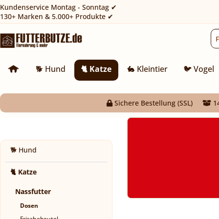
Kundenservice Montag - Sonntag ✔
130+ Marken & 5.000+ Produkte ✔
🐕 Hund
🐈 Katze
🐇 Kleintier
🐦 Vogel
Sichere Bestellung (SSL)
14
🐕 Hund
🐈 Katze
Nassfutter
Dosen
Frischebeutel