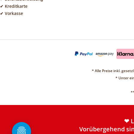
✔ Kreditkarte
✔ Vorkasse
* Alle Preise inkl. geset
* Unter e
*
❤ 
Vorübergehend sin
Weite
❤ 
Vorübergehend sin