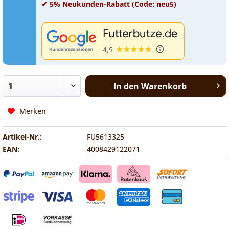
✔ 5% Neukunden-Rabatt (Code: neu5)
In den
Warenkorb
Merken
Artikel-Nr.:
FU5613325
EAN:
4008429122071