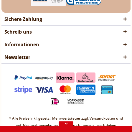
Sichere Zahlung
Schreib uns
Informationen
Newsletter
❤ Liebe Kunden ❤
Vorübergehend sind keine
Bestellungen möglich.
Weitere Informationen
❤ Liebe Kunden ❤
Vorübergehend sind keine
* Alle Preise inkl. gesetzl. Mehrwertsteuer zzgl.
Versandkosten
und
Bestellungen möglich.
ggf. Nachnahmegebühren, wenn nicht anders beschrieben