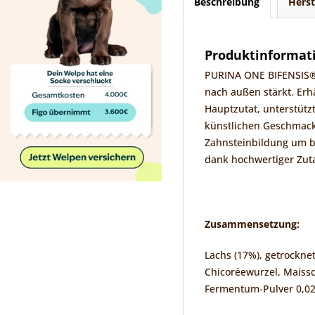
Beschreibung
Herst
Produktinformati
PURINA ONE BIFENSIS® i
nach außen stärkt. Erh
Hauptzutat, unterstüt
künstlichen Geschmacks
Zahnsteinbildung um b
dank hochwertiger Zuta
Zusammensetzung
:
Lachs (17%), getrockne
Chicoréewurzel, Maissc
Fermentum-Pulver 0,02