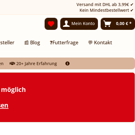
Versand mit DHL ab 3,99€ ✔
Kein Mindestbestellwert ✔
Mein Konto
0,00 € *
steller
📰 Blog
❓Futterfrage
💬 Kontakt
en
20+ Jahre Erfahrung
t möglich
sen