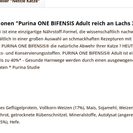
eller "Nestle Katze"
onen "Purina ONE BIFENSIS Adult reich an Lachs 
st eine einzigartige Nährstoff-Formel, die wissenschaftlich nach
ältlich in einer großen Auswahl an schmackhaften Rezepturen mit 
zt PURINA ONE BIFENSIS® die natürliche Abwehr Ihrer Katze ? HEU
- und Konservierungsstoffen. PURINA ONE BIFENSIS® Adult ist ein
is zu 40%* - Gesunde Harnwege werden durch einen ausgewogenen
ten * Purina Studie
tes Geflügelprotein, Vollkorn-Weizen (17%), Mais, Sojamehl, Weize
hrot, getrocknete Rübenschnitzel, Mineralstoffe, Autolysat (ange
5%), Hefe.