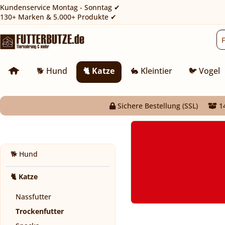
Kundenservice Montag - Sonntag ✔
130+ Marken & 5.000+ Produkte ✔
🐕 Hund
🐈 Katze
🐇 Kleintier
🐦 Vogel
Sichere Bestellung (SSL)
14
🐕 Hund
🐈 Katze
Nassfutter
Trockenfutter