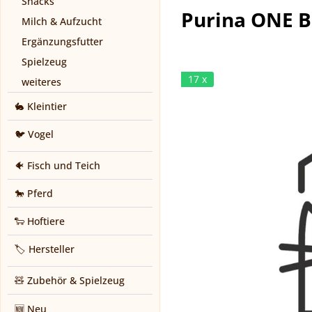
Snacks
Purina ONE BI
Milch & Aufzucht
Ergänzungsfutter
Spielzeug
17 x
weiteres
🐇 Kleintier
🐦 Vogel
🐠 Fisch und Teich
🐎 Pferd
🐑 Hoftiere
🏷️ Hersteller
🧸 Zubehör & Spielzeug
🆕 Neu