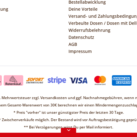
Bestellabwicklung
gung
Deine Vorteile
Versand- und Zahlungsbedingu
Verbeulte Dosen / Dosen mit Dell
Widerrufsbelehrung
Datenschutz
AGB
Impressum
zl. Mehrwertsteuer zzgl.
Versandkosten
und ggf. Nachnahmegebühren, wenn ni
inem Gesamt-Warenwert von 30€ berechnen wir einen Mindermengenzuschlag
* Preis "vorher" ist unser günstigster Preis der letzten 30 Tage.
* Zwischenverkäufe möglich. Der Bestand wird vor Auftragsbestätigung geprüf
Liebe Kunden ❤
** Bei Verzögerungen wirst Du per Mail informiert.
d keine Bestellungen möglich.