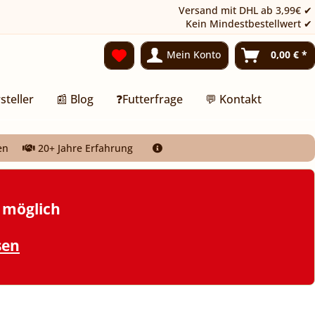
Versand mit DHL ab 3,99€ ✔
Kein Mindestbestellwert ✔
Mein Konto
0,00 € *
steller
📰 Blog
❓Futterfrage
💬 Kontakt
en
20+ Jahre Erfahrung
t möglich
sen