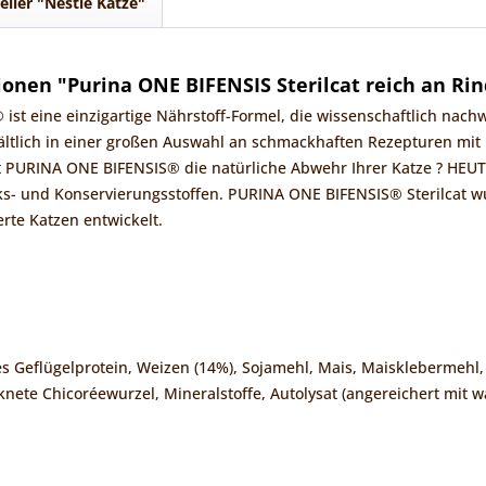
eller "Nestle Katze"
onen "Purina ONE BIFENSIS Sterilcat reich an Rin
st eine einzigartige Nährstoff-Formel, die wissenschaftlich nach
ältlich in einer großen Auswahl an schmackhaften Rezepturen mit 
zt PURINA ONE BIFENSIS® die natürliche Abwehr Ihrer Katze ? HEU
- und Konservierungsstoffen. PURINA ONE BIFENSIS® Sterilcat wur
ierte Katzen entwickelt.
es Geflügelprotein, Weizen (14%), Sojamehl, Mais, Maisklebermehl,
knete Chicoréewurzel, Mineralstoffe, Autolysat (angereichert mi