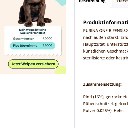
Beschreibung
Herst
Produktinformati
PURINA ONE BIFENSIS® i
nach außen stärkt. Erh
Hauptzutat, unterstüt
künstlichen Geschmacks
sterilisierte oder kastr
Zusammensetzung
:
Rind (16%), getrocknet
Rübenschnitzel, getroc
Pulver 0,025%), Hefe.