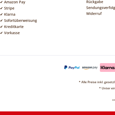
Rückgabe
✔ Amazon Pay
Sendungsverfol
✔ Stripe
Widerruf
✔ Klarna
✔ Sofortüberweisung
✔ Kreditkarte
✔ Vorkasse
* Alle Preise inkl. geset
* Unter e
*
❤ 
Vorübergehend sin