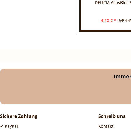
DELICIA ActivBloc 
4,12 € *
UVP
4,4
Immer 
Sichere Zahlung
Schreib uns
✔ PayPal
Kontakt