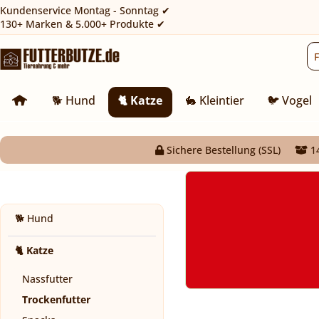
Kundenservice Montag - Sonntag ✔
130+ Marken & 5.000+ Produkte ✔
🐕 Hund
🐈 Katze
🐇 Kleintier
🐦 Vogel
Sichere Bestellung (SSL)
14
🐕 Hund
🐈 Katze
Nassfutter
Trockenfutter