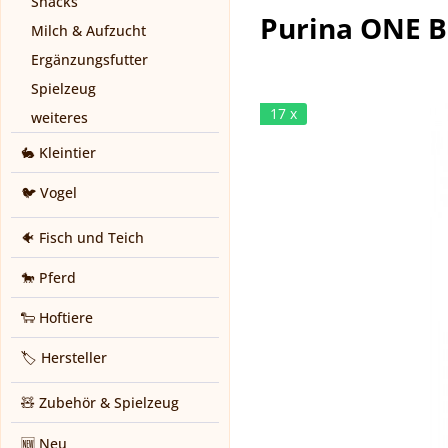
Snacks
Purina ONE BI
Milch & Aufzucht
Ergänzungsfutter
Spielzeug
17 x
weiteres
🐇 Kleintier
🐦 Vogel
🐠 Fisch und Teich
🐎 Pferd
🐑 Hoftiere
🏷️ Hersteller
🧸 Zubehör & Spielzeug
🆕 Neu