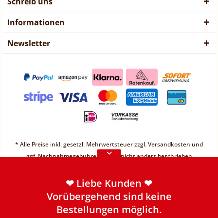
Schreib uns
Informationen
Newsletter
❤ Liebe Kunden ❤
Vorübergehend sind keine
* Alle Preise inkl. gesetzl. Mehrwertsteuer zzgl.
Versandkosten
und
Bestellungen möglich.
ggf. Nachnahmegebühren, wenn nicht anders beschrieben
Weitere Informationen
* Unter einem Gesamt-Warenwert von 30€ berechnen wir einen
Mindermengenzuschlag von 2,49€
❤ Liebe Kunden ❤
* Preis "vorher" ist unser günstigster Preis der letzten 30 Tage.
Vorübergehend sind keine
** Zwischenverkäufe möglich. Der Bestand wird vor
Bestellungen möglich.
Auftragsbestätigung geprüft.