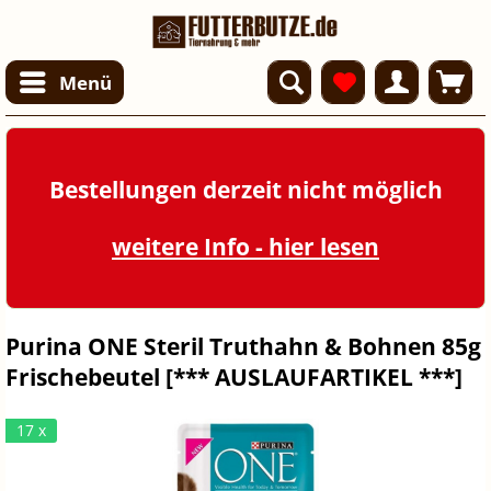
Menü
Bestellungen derzeit nicht möglich
weitere Info - hier lesen
Purina ONE Steril Truthahn & Bohnen 85g
Frischebeutel [*** AUSLAUFARTIKEL ***]
17 x