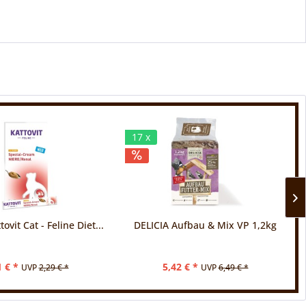
17 x
ovit Cat - Feline Diet...
DELICIA Aufbau & Mix VP 1,2kg
1 € *
5,42 € *
UVP
2,29 € *
UVP
6,49 € *