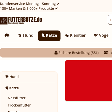
Kundenservice Montag - Sonntag ✔
130+ Marken & 5.000+ Produkte ✔
🐕 Hund
🐈 Katze
🐇 Kleintier
🐦 Vogel
Sichere Bestellung (SSL)
14
🐕 Hund
🐈 Katze
Nassfutter
Trockenfutter