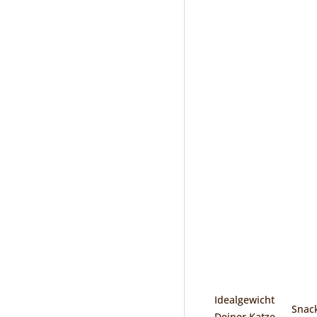
Idealgewicht
Snac
Deiner Katze