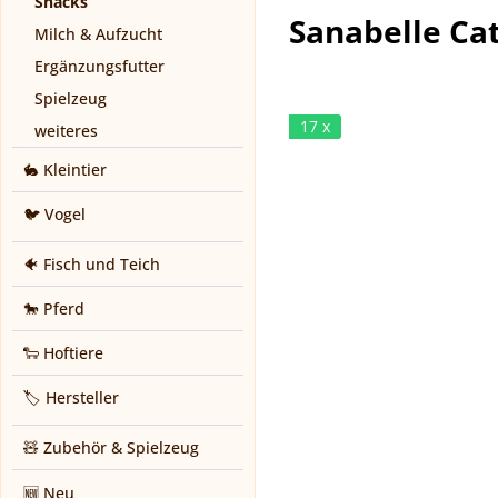
Snacks
Sanabelle Ca
Milch & Aufzucht
Ergänzungsfutter
Spielzeug
17 x
weiteres
🐇 Kleintier
🐦 Vogel
🐠 Fisch und Teich
🐎 Pferd
🐑 Hoftiere
🏷️ Hersteller
🧸 Zubehör & Spielzeug
🆕 Neu