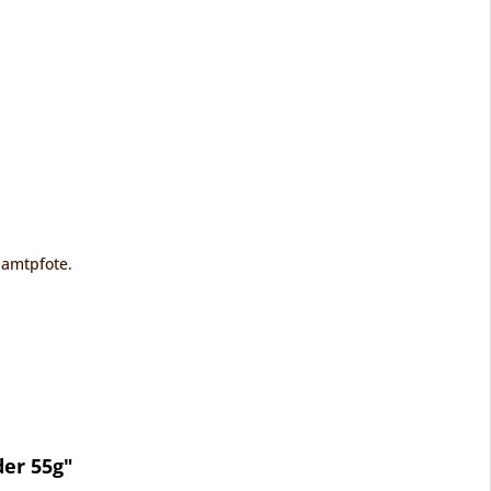
Samtpfote.
er 55g"