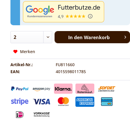
In den
Warenkorb
Merken
Artikel-Nr.:
FU811660
EAN:
4015598011785