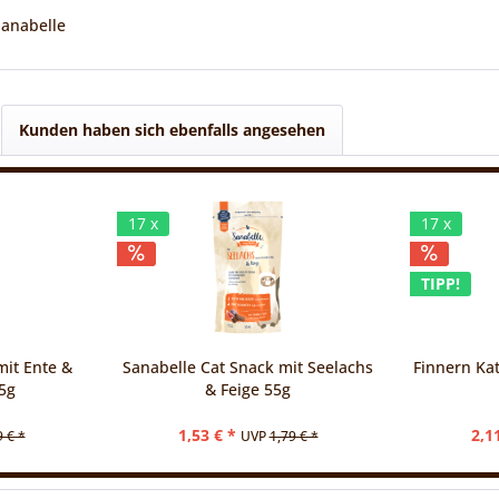
Sanabelle
Kunden haben sich ebenfalls angesehen
17 x
17 x
TIPP!
mit Ente &
Sanabelle Cat Snack mit Seelachs
Finnern Katt
5g
& Feige 55g
1,53 € *
2,1
9 € *
UVP
1,79 € *