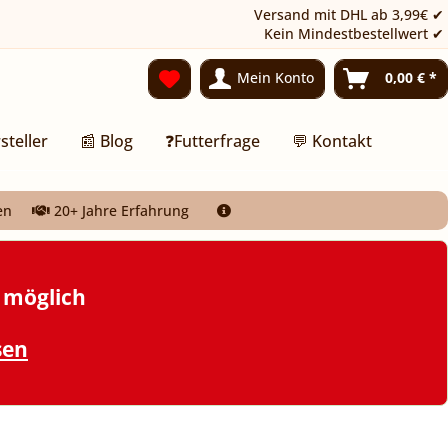
Versand mit DHL ab 3,99€ ✔
Kein Mindestbestellwert ✔
Mein Konto
0,00 € *
steller
📰 Blog
❓Futterfrage
💬 Kontakt
en
20+ Jahre Erfahrung
t möglich
sen