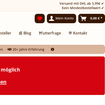
Versand mit DHL ab 3,99€ ✔
Kein Mindestbestellwert ✔
Mein Konto
0,00 € *
steller
📰 Blog
❓Futterfrage
💬 Kontakt
en
20+ Jahre Erfahrung
t möglich
sen