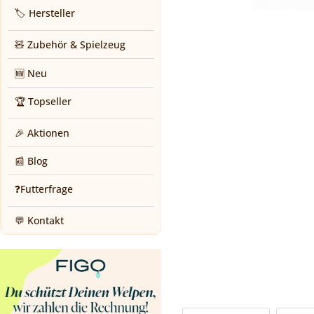
🏷️ Hersteller
🧸 Zubehör & Spielzeug
🆕 Neu
🏆 Topseller
🎉 Aktionen
📰 Blog
❓Futterfrage
💬 Kontakt