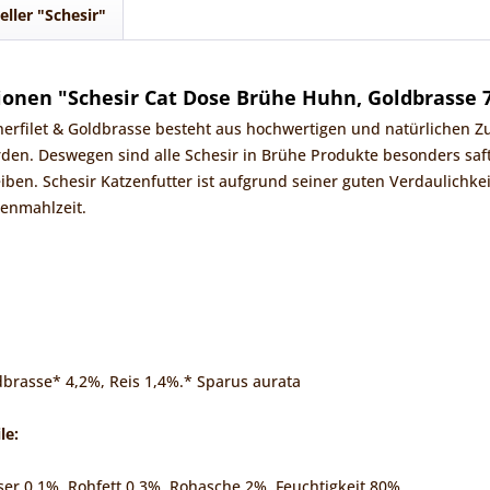
eller "Schesir"
onen "Schesir Cat Dose Brühe Huhn, Goldbrasse 
nerfilet & Goldbrasse besteht aus hochwertigen und natürlichen Zu
den. Deswegen sind alle Schesir in Brühe Produkte besonders saft
eiben. Schesir Katzenfutter ist aufgrund seiner guten Verdaulichke
zenmahlzeit.
dbrasse* 4,2%, Reis 1,4%.* Sparus aurata
le:
er 0,1%, Rohfett 0,3%, Rohasche 2%, Feuchtigkeit 80%