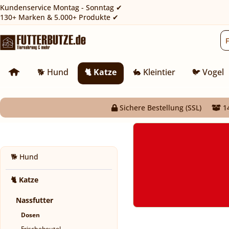
Kundenservice Montag - Sonntag ✔
130+ Marken & 5.000+ Produkte ✔
🐕 Hund
🐈 Katze
🐇 Kleintier
🐦 Vogel
Sichere Bestellung (SSL)
14
🐕 Hund
🐈 Katze
Nassfutter
Dosen
Frischebeutel