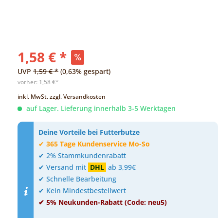
1,58 € *
UVP
1,59 € *
(0,63% gespart)
vorher:
1,58 €*
inkl. MwSt.
zzgl. Versandkosten
auf Lager. Lieferung innerhalb 3-5 Werktagen
Deine Vorteile bei Futterbutze
✔
365 Tage Kundenservice Mo-So
✔ 2% Stammkundenrabatt
✔ Versand mit
DHL
ab 3,99€
✔ Schnelle Bearbeitung
✔ Kein Mindestbestellwert
✔ 5% Neukunden-Rabatt (Code: neu5)