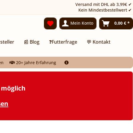
Versand mit DHL ab 3,99€ ✔
Kein Mindestbestellwert ✔
Mein Konto
0,00 € *
steller
📰 Blog
❓Futterfrage
💬 Kontakt
en
20+ Jahre Erfahrung
t möglich
sen