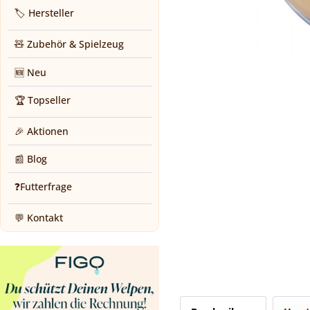
🏷️ Hersteller
🧸 Zubehör & Spielzeug
🆕 Neu
🏆 Topseller
🎉 Aktionen
📰 Blog
❓Futterfrage
💬 Kontakt