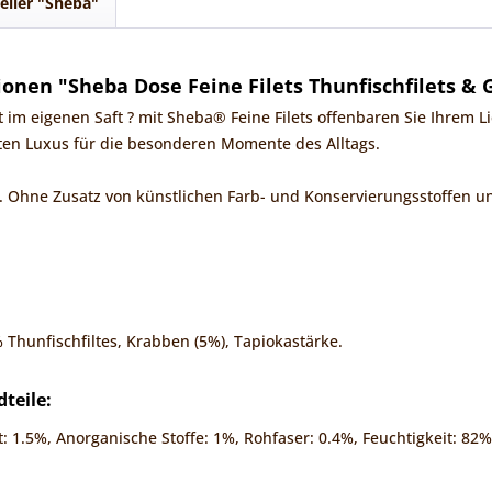
eller "Sheba"
onen "Sheba Dose Feine Filets Thunfischfilets & 
t im eigenen Saft ? mit Sheba® Feine Filets offenbaren Sie Ihrem L
ten Luxus für die besonderen Momente des Alltags.
l. Ohne Zusatz von künstlichen Farb- und Konservierungsstoffen 
:
4% Thunfischfiltes, Krabben (5%), Tapiokastärke.
teile:
t: 1.5%, Anorganische Stoffe: 1%, Rohfaser: 0.4%, Feuchtigkeit: 82%