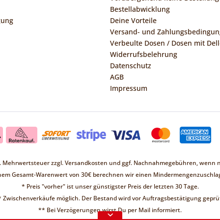
Bestellabwicklung
gung
Deine Vorteile
Versand- und Zahlungsbedingu
Verbeulte Dosen / Dosen mit Dell
Widerrufsbelehrung
Datenschutz
AGB
Impressum
zl. Mehrwertsteuer zzgl.
Versandkosten
und ggf. Nachnahmegebühren, wenn ni
inem Gesamt-Warenwert von 30€ berechnen wir einen Mindermengenzuschlag
* Preis "vorher" ist unser günstigster Preis der letzten 30 Tage.
* Zwischenverkäufe möglich. Der Bestand wird vor Auftragsbestätigung geprüf
Liebe Kunden ❤
** Bei Verzögerungen wirst Du per Mail informiert.
d keine Bestellungen möglich.