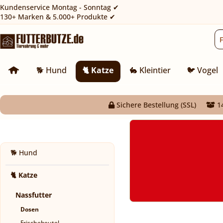
Kundenservice Montag - Sonntag ✔
130+ Marken & 5.000+ Produkte ✔
🐕 Hund
🐈 Katze
🐇 Kleintier
🐦 Vogel
Sichere Bestellung (SSL)
14
🐕 Hund
🐈 Katze
Nassfutter
Dosen
Frischebeutel