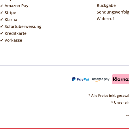
Rückgabe
✔ Amazon Pay
Sendungsverfol
✔ Stripe
Widerruf
✔ Klarna
✔ Sofortüberweisung
✔ Kreditkarte
✔ Vorkasse
* Alle Preise inkl. geset
* Unter e
*
❤ 
Vorübergehend sin