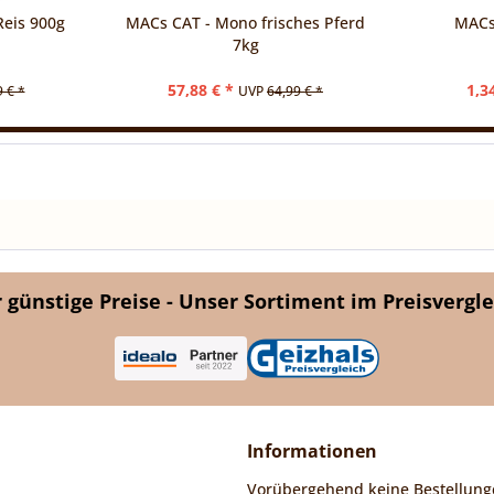
eis 900g
MACs CAT - Mono frisches Pferd
MACs
7kg
57,88 € *
1,3
9 € *
UVP
64,99 € *
günstige Preise - Unser Sortiment im Preisvergle
Informationen
Vorübergehend keine Bestellung