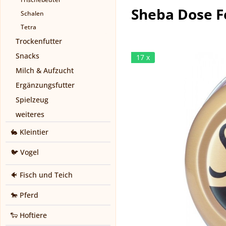
Sheba Dose Fe
Schalen
Tetra
Trockenfutter
Snacks
17 x
Milch & Aufzucht
Ergänzungsfutter
Spielzeug
weiteres
🐇 Kleintier
🐦 Vogel
🐠 Fisch und Teich
🐎 Pferd
🐑 Hoftiere