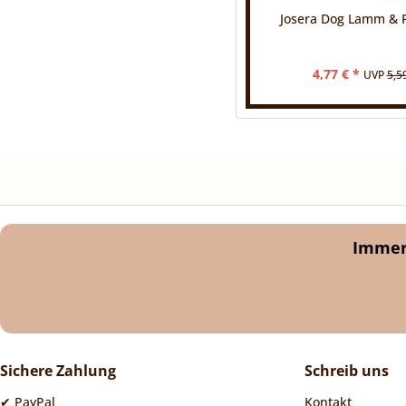
Josera Dog Lamm & R
4,77 € *
UVP
5,5
Immer 
Sichere Zahlung
Schreib uns
✔ PayPal
Kontakt