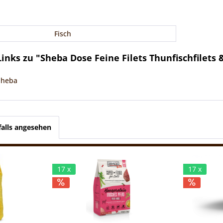
Fisch
inks zu "Sheba Dose Feine Filets Thunfischfilets 
Sheba
alls angesehen
17 x
17 x