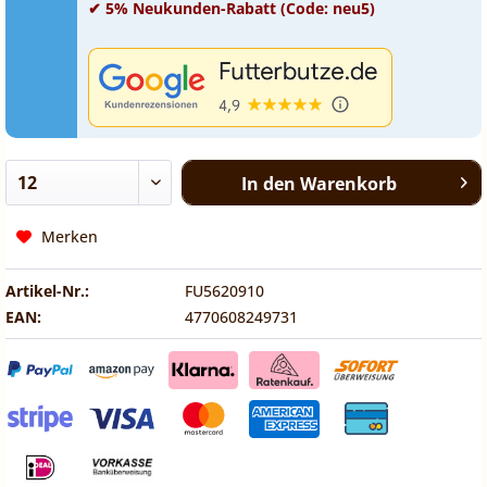
✔ 5% Neukunden-Rabatt (Code: neu5)
In den
Warenkorb
Merken
Artikel-Nr.:
FU5620910
EAN:
4770608249731