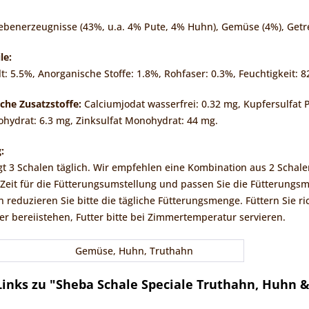
Nebenerzeugnisse (43%, u.a. 4% Pute, 4% Huhn), Gemüse (4%), Getre
le:
lt: 5.5%, Anorganische Stoffe: 1.8%, Rohfaser: 0.3%, Feuchtigkeit: 
che Zusatzstoffe:
Calciumjodat wasserfrei: 0.32 mg, Kupfersulfat 
ohydrat: 6.3 mg, Zinksulfat Monohydrat: 44 mg.
:
igt 3 Schalen täglich. Wir empfehlen eine Kombination aus 2 Schal
 Zeit für die Fütterungsumstellung und passen Sie die Fütterungs
reduzieren Sie bitte die tägliche Fütterungsmenge. Füttern Sie ric
er bereiistehen, Futter bitte bei Zimmertemperatur servieren.
Gemüse, Huhn, Truthahn
inks zu "Sheba Schale Speciale Truthahn, Huhn 