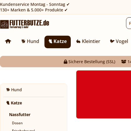
Kundenservice Montag - Sonntag ✔
130+ Marken & 5.000+ Produkte ✔
🐕 Hund
🐈 Katze
🐇 Kleintier
🐦 Vogel
Sichere Bestellung (SSL)
14
🐕 Hund
🐈 Katze
Nassfutter
Dosen
Frischebeutel