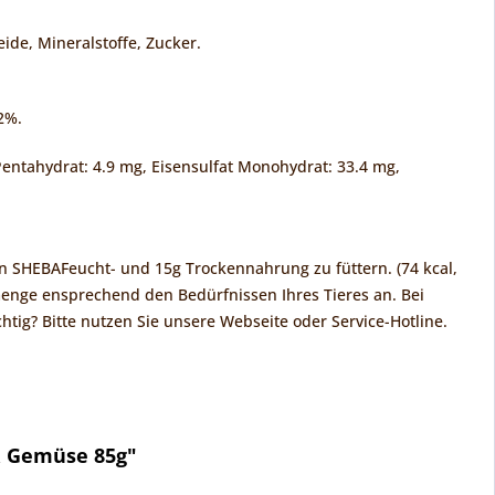
ide, Mineralstoffe, Zucker.
82%.
Pentahydrat: 4.9 mg, Eisensulfat Monohydrat: 33.4 mg,
en SHEBAFeucht- und 15g Trockennahrung zu füttern. (74 kcal,
menge ensprechend den Bedürfnissen Ihres Tieres an. Bei
htig? Bitte nutzen Sie unsere Webseite oder Service-Hotline.
& Gemüse 85g"