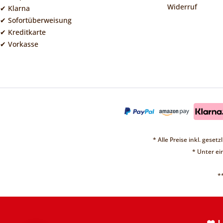
Widerruf
✔ Klarna
✔ Sofortüberweisung
✔ Kreditkarte
✔ Vorkasse
* Alle Preise inkl. geset
* Unter e
*
❤ 
Vorübergehend sin
Weite