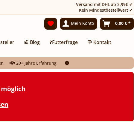
Versand mit DHL ab 3,99€ ✔
Kein Mindestbestellwert ✔
Mein Konto
0,00 € *
steller
📰 Blog
❓Futterfrage
💬 Kontakt
en
20+ Jahre Erfahrung
t möglich
sen