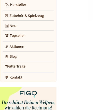
🏷️ Hersteller
🧸 Zubehör & Spielzeug
🆕 Neu
🏆 Topseller
🎉 Aktionen
📰 Blog
❓Futterfrage
💬 Kontakt