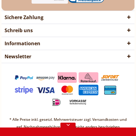
Sichere Zahlung
Schreib uns
Informationen
Newsletter
❤ Liebe Kunden ❤
Vorübergehend sind keine
* Alle Preise inkl. gesetzl. Mehrwertsteuer zzgl.
Versandkosten
und
Bestellungen möglich.
ggf. Nachnahmegebühren, wenn nicht anders beschrieben
Weitere Informationen
* Unter einem Gesamt-Warenwert von 30€ berechnen wir einen