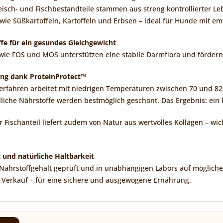
leisch- und Fischbestandteile stammen aus streng kontrollierter Leb
ie Süßkartoffeln, Kartoffeln und Erbsen – ideal für Hunde mit em
fe für ein gesundes Gleichgewicht
 wie FOS und MOS unterstützen eine stabile Darmflora und förde
ng dank ProteinProtect™
erfahren arbeitet mit niedrigen Temperaturen zwischen 70 und 82 
liche Nährstoffe werden bestmöglich geschont. Das Ergebnis: ein 
r Fischanteil liefert zudem von Natur aus wertvolles Kollagen – w
t und natürliche Haltbarkeit
Nährstoffgehalt geprüft und in unabhängigen Labors auf mögliche 
en Verkauf – für eine sichere und ausgewogene Ernährung.