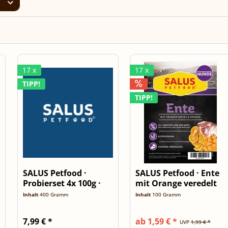
17 x
17 x
TIPP!
TIPP!
SALUS Petfood ·
SALUS Petfood · Ente
Probierset 4x 100g ·
mit Orange veredelt
Grainless
·...
Inhalt
400 Gramm
Inhalt
100 Gramm
7,99 € *
ab 1,59 € *
UVP
1,99 € *