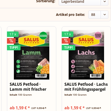
Sortierung:
Artikel pro Seite:
17 x
17 x
TIPP!
TIPP!
SALUS Petfood ·
SALUS Petfood · Lachs
Lamm mit frischer
mit Frühlingsspargel
Minznote ·...
·...
Inhalt
100 Gramm
Inhalt
100 Gramm
ab 1,59 € *
ab 1,59 € *
UVP
1,99 € *
UVP
1,99 € *