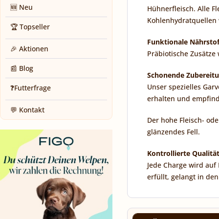
🆕 Neu
Hühnerfleisch. Alle F
Kohlenhydratquellen w
🏆 Topseller
Funktionale Nährstof
🎉 Aktionen
Präbiotische Zusätze
📰 Blog
Schonende Zubereitu
Unser spezielles Garv
❓Futterfrage
erhalten und empfind
💬 Kontakt
Der hohe Fleisch- ode
glänzendes Fell.
Kontrollierte Qualitä
Jede Charge wird auf 
erfüllt, gelangt in d