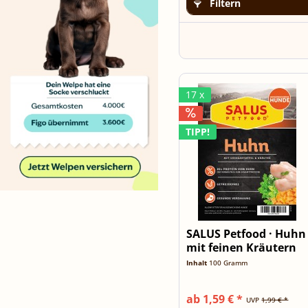
Filtern
17 x
TIPP!
SALUS Petfood · Huhn
mit feinen Kräutern
·...
Inhalt
100 Gramm
ab 1,59 € *
UVP
1,99 € *