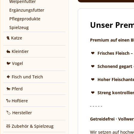
Welpenfutter
Ergänzungsfutter
Pflegeprodukte
Unser Pre
Spielzeug
🐈 Katze
Premium auf einen Bl
🐇 Kleintier
Frisches Fleisch
– 
🐦 Vogel
Schonend gegart
🐠 Fisch und Teich
Hoher Fleischante
🐎 Pferd
Streng kontrollie
🐑 Hoftiere
- - - - -
🏷️ Hersteller
Getreidefrei · Vollwe
🧸 Zubehör & Spielzeug
Wir setzen auf hochw