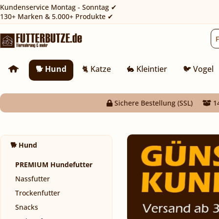
Kundenservice Montag - Sonntag ✔
130+ Marken & 5.000+ Produkte ✔
🐕 Hund
🐈 Katze
🐇 Kleintier
🐦 Vogel
Sichere Bestellung (SSL)
14
🐕 Hund
PREMIUM Hundefutter
Nassfutter
Trockenfutter
Snacks