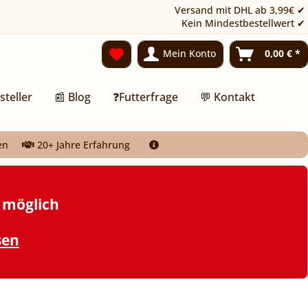
Versand mit DHL ab 3,99€ ✔
Kein Mindestbestellwert ✔
Mein Konto
0,00 € *
steller
📰 Blog
❓Futterfrage
💬 Kontakt
en
20+ Jahre Erfahrung
t möglich
sen