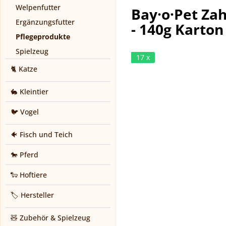
Welpenfutter
Bay·o·Pet Za
Ergänzungsfutter
- 140g Karton
Pflegeprodukte
Spielzeug
17 x
🐈 Katze
🐇 Kleintier
🐦 Vogel
🐠 Fisch und Teich
🐎 Pferd
🐑 Hoftiere
🏷️ Hersteller
🧸 Zubehör & Spielzeug