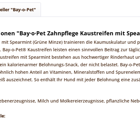
eller "Bay-o-Pet"
onen "Bay·o·Pet Zahnpflege Kaustreifen mit Spea
 mit Spearmint (Grüne Minze) trainieren die Kaumuskulatur und p
 Bay-o-Pet® Kaustreifen leisten einen sinnvollen Beitrag zur täg
ustreifen mit Spearmint bestehen aus hochwertiger Rinderhaut un
ein kalorienarmer Belohnungs-Snack, der nicht belastet. Bay-o-Pet
hnlich hohen Anteil an Vitaminen, Mineralstoffen und Spurenele
ß auszeichnet. So enthält Ihr Hund mit jeder Belohnung eine zusä
Nebenerzeugnisse, Milch und Molkereierzeugnisse, pflanzliche Ne
le: