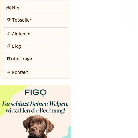
🆕 Neu
🏆 Topseller
🎉 Aktionen
📰 Blog
❓Futterfrage
💬 Kontakt