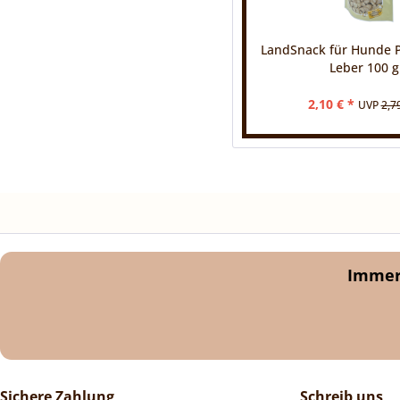
LandSnack für Hunde 
Leber 100 g
2,10 € *
UVP
2,7
Immer 
Sichere Zahlung
Schreib uns