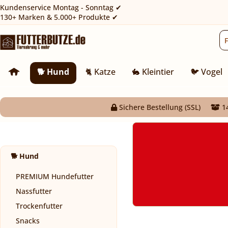
Kundenservice Montag - Sonntag ✔
130+ Marken & 5.000+ Produkte ✔
🐕 Hund
🐈 Katze
🐇 Kleintier
🐦 Vogel
Sichere Bestellung (SSL)
14
🐕 Hund
PREMIUM Hundefutter
Nassfutter
Trockenfutter
Snacks