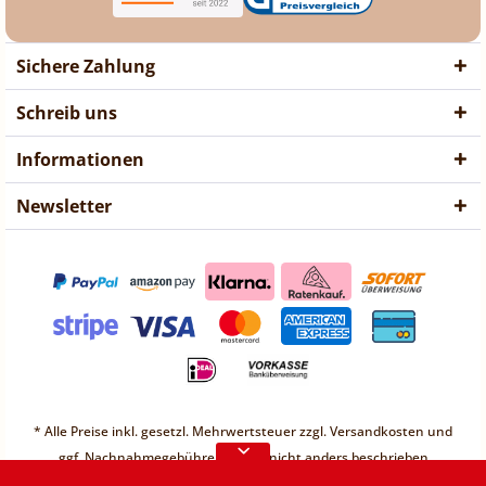
Sichere Zahlung
Schreib uns
Informationen
Newsletter
❤ Liebe Kunden ❤
Vorübergehend sind keine
* Alle Preise inkl. gesetzl. Mehrwertsteuer zzgl.
Versandkosten
und
Bestellungen möglich.
ggf. Nachnahmegebühren, wenn nicht anders beschrieben
* Unter einem Gesamt-Warenwert von 30€ berechnen wir einen