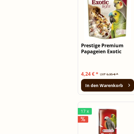
Prestige Premium
Papageien Exotic
Light Mix 750g
4,24 € *
UVP
6,35 € *
In den
Warenkorb
17 x