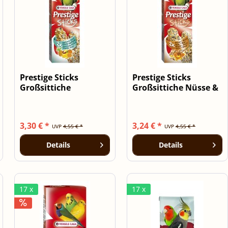
Prestige Sticks
Prestige Sticks
Großsittiche
Großsittiche Nüsse &
Exotische Früchte...
Honig - 2...
3,30 € *
3,24 € *
UVP
4,55 € *
UVP
4,55 € *
Details
Details
17 x
17 x