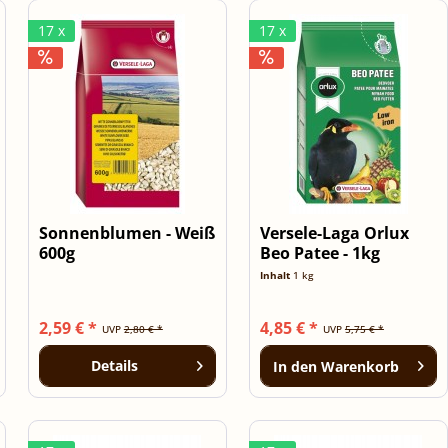
17 x
17 x
Sonnenblumen - Weiß
Versele-Laga Orlux
600g
Beo Patee - 1kg
Frischekarton
Inhalt
1 kg
2,59 € *
4,85 € *
UVP
2,80 € *
UVP
5,75 € *
Details
In den
Warenkorb