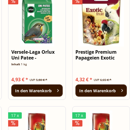
Versele-Laga Orlux
Prestige Premium
Uni Patee -
Papageien Exotic
Universal...
Fruit Mix 600g
Inhalt
1 kg
4,93 € *
4,32 € *
UVP
5,80 € *
UVP
6,65 € *
In den
Warenkorb
In den
Warenkorb
17 x
17 x