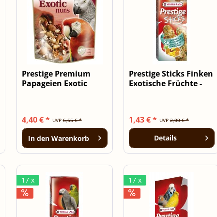
Prestige Premium
Prestige Sticks Finken
Papageien Exotic
Exotische Früchte -
Nuts Mix 750g
2...
4,40 € *
1,43 € *
UVP
6,65 € *
UVP
2,00 € *
Details
In den
Warenkorb
17 x
17 x