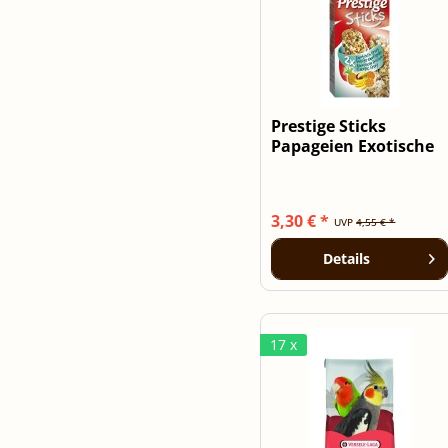
Prestige Sticks
Papageien Exotische
Früchte - 2...
3,30 € *
UVP
4,55 € *
Details
17 x