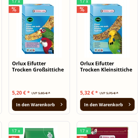
17 x
17 x
Orlux Eifutter
Orlux Eifutter
Trocken Großsittiche
Trocken Kleinsittiche
& Papageien...
1 kg
5,20 € *
5,32 € *
UVP
5,85 € *
UVP
5,75 € *
In den
Warenkorb
In den
Warenkorb
17 x
17 x