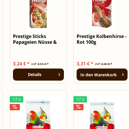
Prestige Sticks
Prestige Kolbenhirse -
Papageien Nüsse &
Rot 100g
Honig - 2...
3,24 € *
3,31 € *
UVP
4,55 € *
UVP
4,40 € *
Details
In den
Warenkorb
17 x
17 x