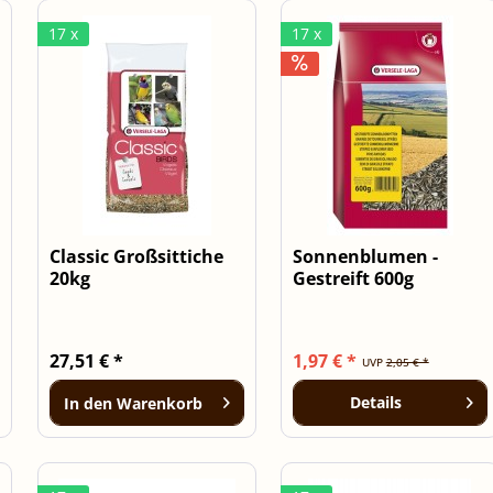
17 x
17 x
Classic Großsittiche
Sonnenblumen -
20kg
Gestreift 600g
27,51 € *
1,97 € *
UVP
2,05 € *
Details
In den
Warenkorb