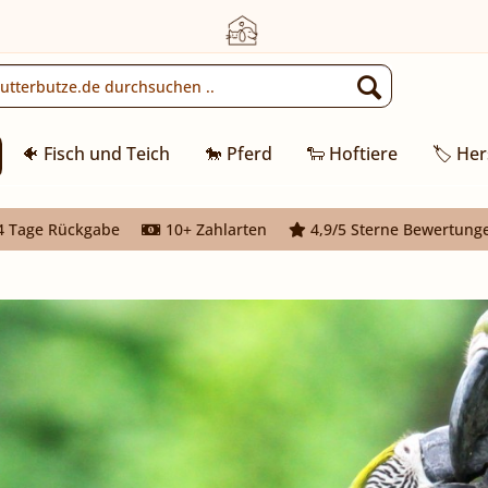
🐠 Fisch und Teich
🐎 Pferd
🐑 Hoftiere
🏷️ Her
 Tage Rückgabe
10+ Zahlarten
4,9/5 Sterne Bewertung