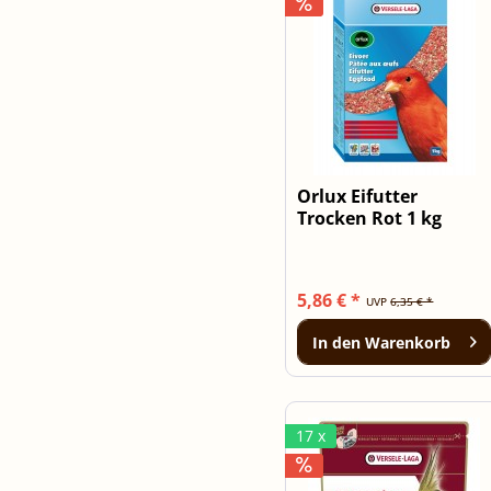
Orlux Eifutter
Trocken Rot 1 kg
5,86 € *
UVP
6,35 € *
In den
Warenkorb
17 x