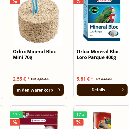
Orlux Mineral Bloc
Orlux Mineral Bloc
Mini 70g
Loro Parque 400g
2,55 € *
5,81 € *
UVP
2,80 € *
UVP
6,40 € *
Details
In den
Warenkorb
17 x
17 x