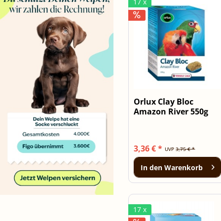
17 x
Orlux Clay Bloc
Amazon River 550g
3,36 € *
UVP
3,75 € *
In den
Warenkorb
17 x