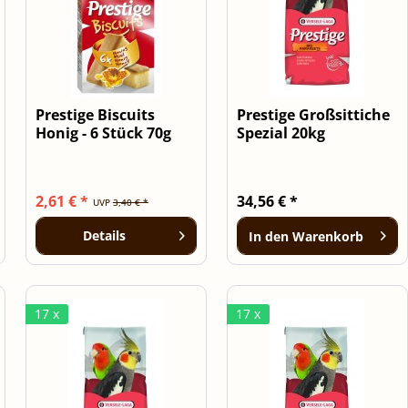
Prestige Biscuits
Prestige Großsittiche
Honig - 6 Stück 70g
Spezial 20kg
2,61 € *
34,56 € *
UVP
3,40 € *
Details
In den
Warenkorb
17 x
17 x