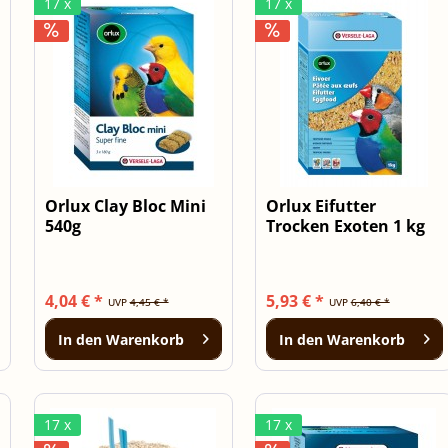
17 x
17 x
Orlux Clay Bloc Mini
Orlux Eifutter
540g
Trocken Exoten 1 kg
4,04 € *
5,93 € *
UVP
4,45 € *
UVP
6,40 € *
In den
Warenkorb
In den
Warenkorb
17 x
17 x