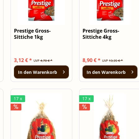
Prestige Gross-
Prestige Gross-
Sittiche 1kg
Sittiche 4kg
3,12 € *
8,90 € *
UVP
4,70 € *
UVP
13,35 € *
In den
Warenkorb
In den
Warenkorb
17 x
17 x