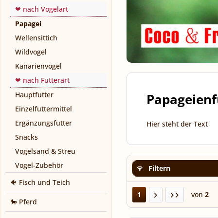
❤ nach Vogelart
Papagei
Wellensittich
Wildvogel
Kanarienvogel
❤ nach Futterart
Hauptfutter
Papageienf
Einzelfuttermittel
Ergänzungsfutter
Hier steht der Text
Snacks
Vogelsand & Streu
Vogel-Zubehör
Filtern
🐠 Fisch und Teich
1
von
2
🐎 Pferd