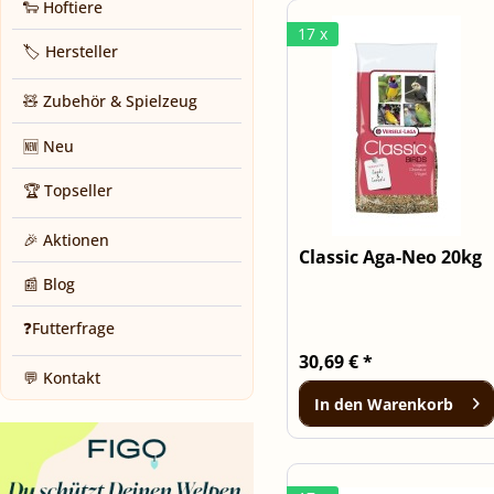
🐑 Hoftiere
17 x
🏷️ Hersteller
🧸 Zubehör & Spielzeug
🆕 Neu
🏆 Topseller
🎉 Aktionen
Classic Aga-Neo 20kg
📰 Blog
❓Futterfrage
30,69 € *
💬 Kontakt
In den
Warenkorb