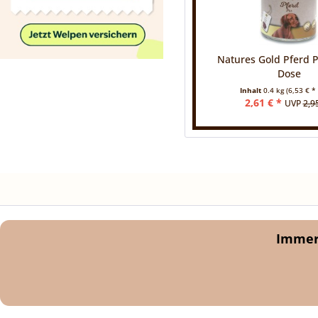
Natures Gold Pferd P
Dose
Inhalt
0.4 kg
(6,53 € * 
2,61 € *
UVP
2,9
Immer 