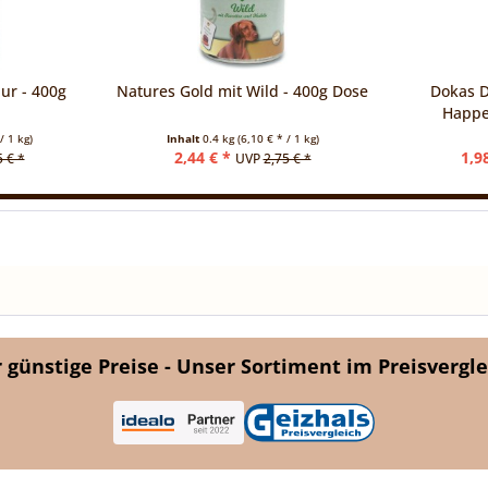
ur - 400g
Natures Gold mit Wild - 400g Dose
Dokas D
Happe
/ 1 kg)
Inhalt
0.4 kg
(6,10 € * / 1 kg)
2,44 € *
1,9
5 € *
UVP
2,75 € *
günstige Preise - Unser Sortiment im Preisvergle