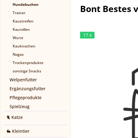
Hundekuchen
Bont Bestes 
Trainer
Kaustreifen
Kaurollen
17 x
Wurst
Kauknochen
Nogas
Trockenprodukte
sonstige Snacks
Welpenfutter
Ergänzungsfutter
Pflegeprodukte
Spielzeug
🐈 Katze
🐇 Kleintier