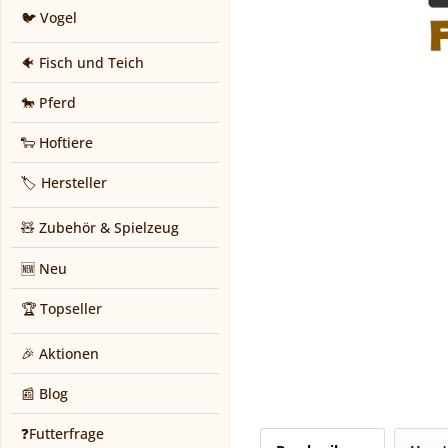
🐦 Vogel
🐠 Fisch und Teich
🐎 Pferd
🐑 Hoftiere
🏷️ Hersteller
🧸 Zubehör & Spielzeug
🆕 Neu
🏆 Topseller
🎉 Aktionen
📰 Blog
❓Futterfrage