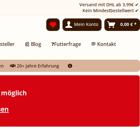
Versand mit DHL ab 3,99€ ✔
Kein Mindestbestellwert ✔
Mein Konto
0,00 € *
steller
📰 Blog
❓Futterfrage
💬 Kontakt
en
20+ Jahre Erfahrung
t möglich
sen