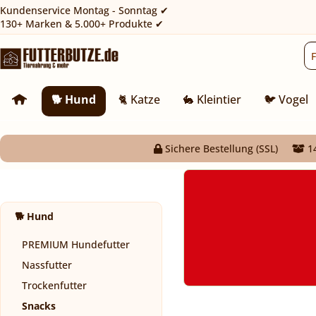
Kundenservice Montag - Sonntag ✔
130+ Marken & 5.000+ Produkte ✔
🐕 Hund
🐈 Katze
🐇 Kleintier
🐦 Vogel
Sichere Bestellung (SSL)
14
🐕 Hund
PREMIUM Hundefutter
Nassfutter
Trockenfutter
Snacks