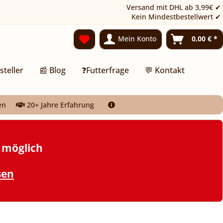
Versand mit DHL ab 3,99€ ✔
Kein Mindestbestellwert ✔
Mein Konto
0,00 € *
steller
📰 Blog
❓Futterfrage
💬 Kontakt
en
20+ Jahre Erfahrung
t möglich
sen