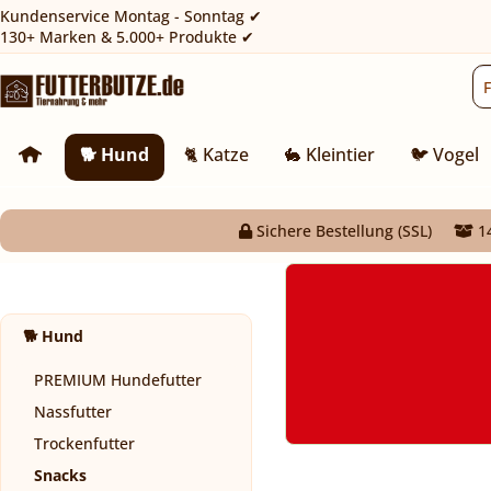
Kundenservice Montag - Sonntag ✔
130+ Marken & 5.000+ Produkte ✔
🐕 Hund
🐈 Katze
🐇 Kleintier
🐦 Vogel
Sichere Bestellung (SSL)
14
🐕 Hund
PREMIUM Hundefutter
Nassfutter
Trockenfutter
Snacks