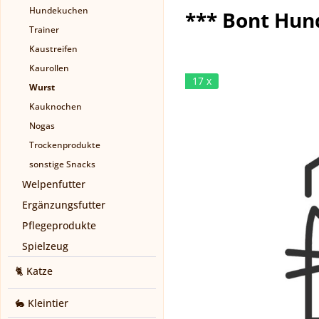
Hundekuchen
*** Bont Hun
Trainer
Kaustreifen
Kaurollen
17 x
Wurst
Kauknochen
Nogas
Trockenprodukte
sonstige Snacks
Welpenfutter
Ergänzungsfutter
Pflegeprodukte
Spielzeug
🐈 Katze
🐇 Kleintier