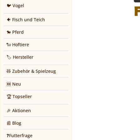
🐦 Vogel
🐠 Fisch und Teich
🐎 Pferd
🐑 Hoftiere
🏷️ Hersteller
🧸 Zubehör & Spielzeug
🆕 Neu
🏆 Topseller
🎉 Aktionen
📰 Blog
❓Futterfrage