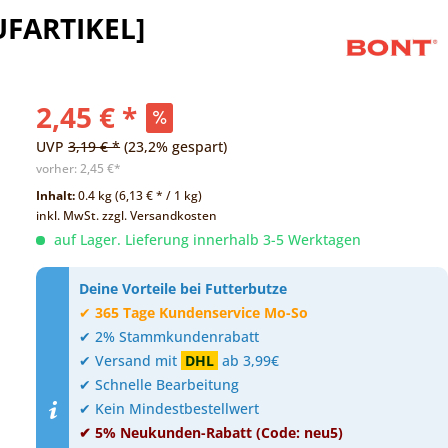
UFARTIKEL]
2,45 € *
UVP
3,19 € *
(23,2% gespart)
vorher:
2,45 €*
Inhalt:
0.4 kg (6,13 € * / 1 kg)
inkl. MwSt.
zzgl. Versandkosten
auf Lager. Lieferung innerhalb 3-5 Werktagen
Deine Vorteile bei Futterbutze
✔
365 Tage Kundenservice Mo-So
✔ 2% Stammkundenrabatt
✔ Versand mit
DHL
ab 3,99€
✔ Schnelle Bearbeitung
✔ Kein Mindestbestellwert
✔ 5% Neukunden-Rabatt (Code: neu5)