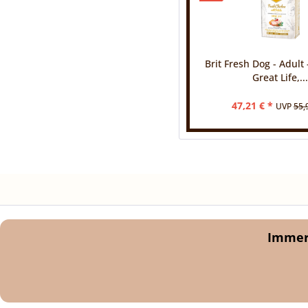
Brit Fresh Dog - Adult 
Great Life,...
47,21 € *
UVP
55,
Immer 