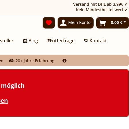
Versand mit DHL ab 3,99€ ✔
Kein Mindestbestellwert ✔
Mein Konto
0,00 € *
steller
📰 Blog
❓Futterfrage
💬 Kontakt
en
20+ Jahre Erfahrung
t möglich
sen