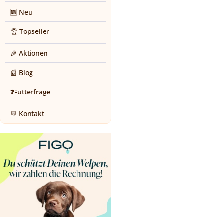
🆕 Neu
🏆 Topseller
🎉 Aktionen
📰 Blog
❓Futterfrage
💬 Kontakt