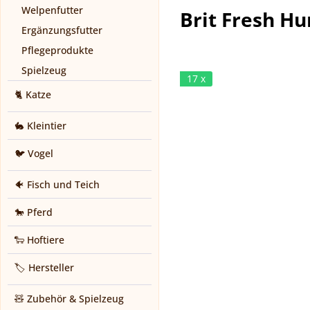
Welpenfutter
Brit Fresh Hu
Ergänzungsfutter
Pflegeprodukte
Spielzeug
17 x
🐈 Katze
🐇 Kleintier
🐦 Vogel
🐠 Fisch und Teich
🐎 Pferd
🐑 Hoftiere
🏷️ Hersteller
🧸 Zubehör & Spielzeug