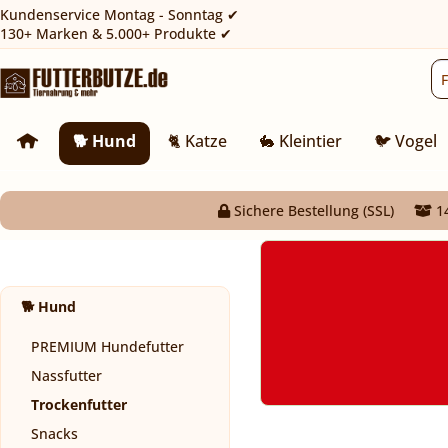
Kundenservice Montag - Sonntag ✔
130+ Marken & 5.000+ Produkte ✔
🐕 Hund
🐈 Katze
🐇 Kleintier
🐦 Vogel
Sichere Bestellung (SSL)
14
🐕 Hund
PREMIUM Hundefutter
Nassfutter
Trockenfutter
Snacks