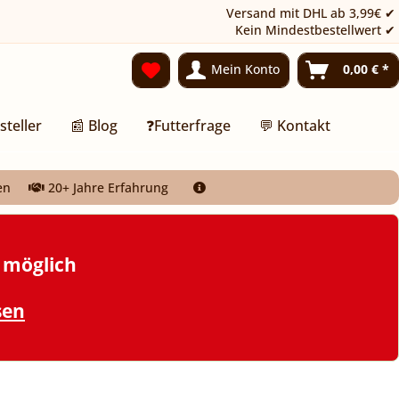
Versand mit DHL ab 3,99€ ✔
Kein Mindestbestellwert ✔
Mein Konto
0,00 € *
steller
📰 Blog
❓Futterfrage
💬 Kontakt
en
20+ Jahre Erfahrung
t möglich
sen