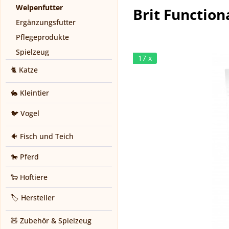
Welpenfutter
Brit Functio
Ergänzungsfutter
Pflegeprodukte
Spielzeug
17 x
🐈 Katze
🐇 Kleintier
🐦 Vogel
🐠 Fisch und Teich
🐎 Pferd
🐑 Hoftiere
🏷️ Hersteller
🧸 Zubehör & Spielzeug