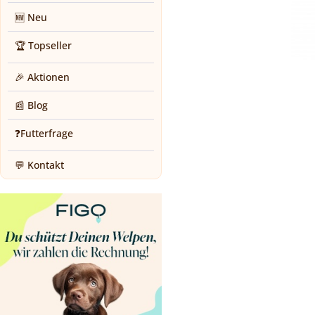
🆕 Neu
🏆 Topseller
🎉 Aktionen
📰 Blog
❓Futterfrage
💬 Kontakt