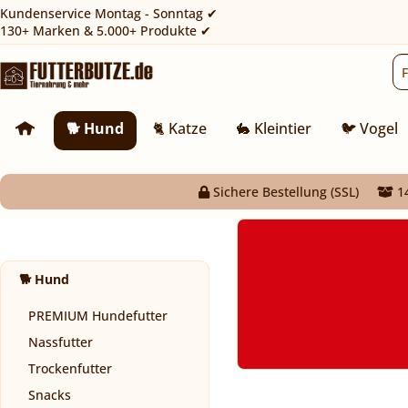
Kundenservice Montag - Sonntag ✔
130+ Marken & 5.000+ Produkte ✔
🐕 Hund
🐈 Katze
🐇 Kleintier
🐦 Vogel
Sichere Bestellung (SSL)
14
🐕 Hund
PREMIUM Hundefutter
Nassfutter
Trockenfutter
Snacks