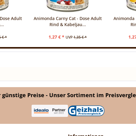
Dose Adult
Animonda Carny Cat - Dose Adult
Animonda C
..
Rind & Kabeljau...
Ri
1,27 € *
1,2
5 € *
UVP
1,35 € *
günstige Preise - Unser Sortiment im Preisvergle