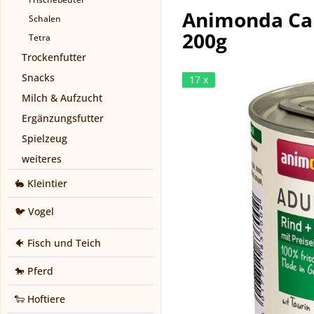
Animonda Car
Schalen
200g
Tetra
Trockenfutter
Snacks
17 x
Milch & Aufzucht
Ergänzungsfutter
Spielzeug
weiteres
🐇 Kleintier
🐦 Vogel
🐠 Fisch und Teich
🐎 Pferd
🐑 Hoftiere