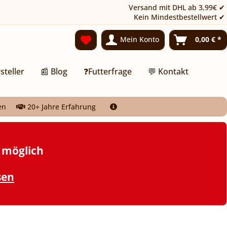
Versand mit DHL ab 3,99€ ✔
Kein Mindestbestellwert ✔
Mein Konto
0,00 € *
steller
📰 Blog
❓Futterfrage
💬 Kontakt
en
20+ Jahre Erfahrung
t möglich
sen