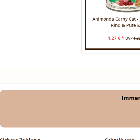
Animonda Carny Cat - 
Rind & Pute &.
1,27 € *
UVP
1,3
Immer 