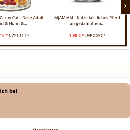
arny Cat - Dose Adult
MjAMjAM - Katze köstliches Pferd
nd & Huhn &...
an gedämpftem...
7 € *
1,98 € *
UVP
1,35 € *
UVP
2,09 € *
ich bei