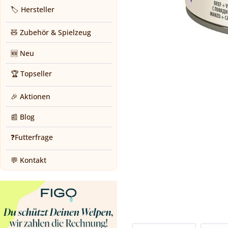
🏷️ Hersteller
🧸 Zubehör & Spielzeug
🆕 Neu
🏆 Topseller
🎉 Aktionen
📰 Blog
❓Futterfrage
💬 Kontakt