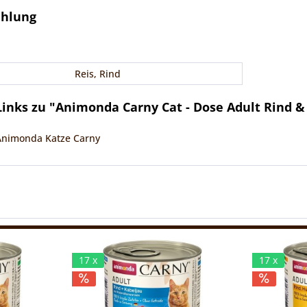
ehlung
Reis, Rind
inks zu "Animonda Carny Cat - Dose Adult Rind &
 Animonda Katze Carny
17 x
17 x