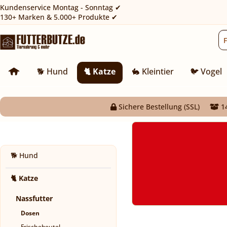
Kundenservice Montag - Sonntag ✔
130+ Marken & 5.000+ Produkte ✔
🐕 Hund
🐈 Katze
🐇 Kleintier
🐦 Vogel
Sichere Bestellung (SSL)
14
🐕 Hund
🐈 Katze
Nassfutter
Dosen
Frischebeutel