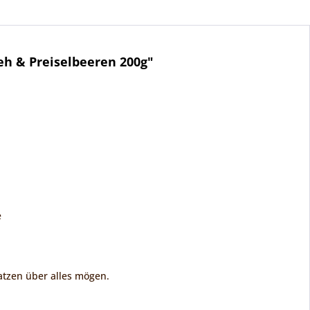
eh & Preiselbeeren 200g"
e
atzen über alles mögen.