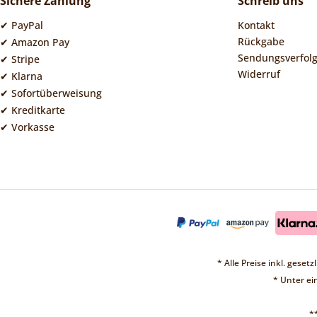
Sichere Zahlung
Schreib uns
✔ PayPal
Kontakt
Rückgabe
✔ Amazon Pay
Sendungsverfol
✔ Stripe
Widerruf
✔ Klarna
✔ Sofortüberweisung
✔ Kreditkarte
✔ Vorkasse
* Alle Preise inkl. geset
* Unter e
*