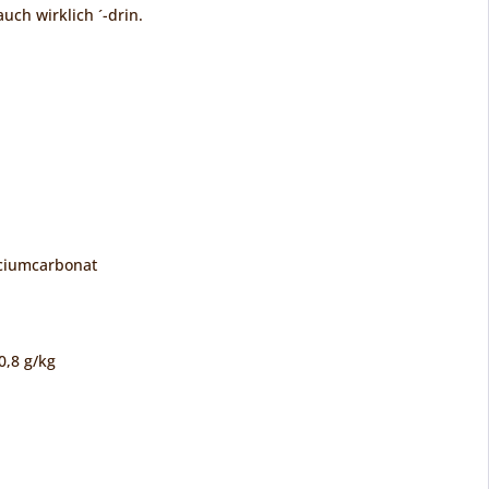
uch wirklich ´-drin.
alciumcarbonat
0,8 g/kg