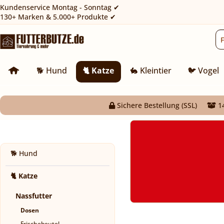
Kundenservice Montag - Sonntag ✔
130+ Marken & 5.000+ Produkte ✔
🐕 Hund
🐈 Katze
🐇 Kleintier
🐦 Vogel
Sichere Bestellung (SSL)
14
🐕 Hund
🐈 Katze
Nassfutter
Dosen
Frischebeutel