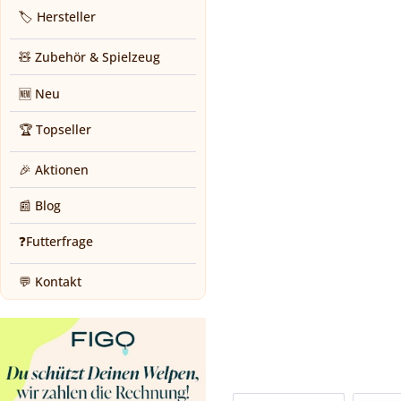
🏷️ Hersteller
🧸 Zubehör & Spielzeug
🆕 Neu
🏆 Topseller
🎉 Aktionen
📰 Blog
❓Futterfrage
💬 Kontakt