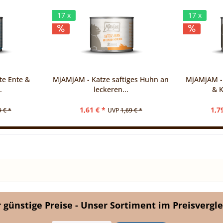
17 x
17 x
te Ente &
MjAMjAM - Katze saftiges Huhn an
MjAMjAM - 
.
leckeren...
& K
1,61 € *
1,7
9 € *
UVP
1,69 € *
günstige Preise - Unser Sortiment im Preisvergle