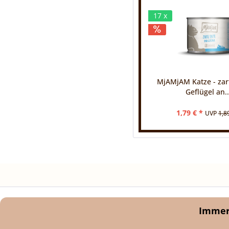
17 x
MjAMjAM Katze - zar
Geflügel an..
1,79 € *
UVP
1,8
Immer 