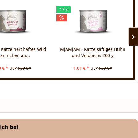
17 x
Katze herzhaftes Wild
MjAMjAM - Katze saftiges Huhn
aninchen an...
und Wildlachs 200 g
9 € *
1,61 € *
UVP
1,89 € *
UVP
1,69 € *
ich bei