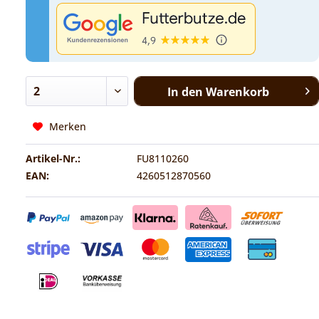
In den
Warenkorb
Merken
Artikel-Nr.:
FU8110260
EAN:
4260512870560