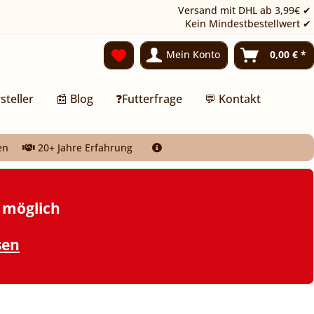
Versand mit DHL ab 3,99€ ✔
Kein Mindestbestellwert ✔
Mein Konto
0,00 € *
steller
📰 Blog
❓Futterfrage
💬 Kontakt
en
20+ Jahre Erfahrung
t möglich
sen