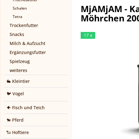
MjAMjAM - Ka
Schalen
Möhrchen 20
Tetra
Trockenfutter
Snacks
17 x
Milch & Aufzucht
Ergänzungsfutter
Spielzeug
weiteres
🐇 Kleintier
🐦 Vogel
🐠 Fisch und Teich
🐎 Pferd
🐑 Hoftiere