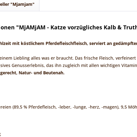
eller "Mjamjam"
onen "MjAMjAM - Katze vorzügliches Kalb & Tru
zeit mit köstlichem Pferdefleischfleisch, serviert an gedämpfte
einem Liebling alles was er braucht. Das frische Fleisch, verfeine
usives Genusserlebnis, das ihn zugleich mit allen wichtigen Vitam
gerecht, Natur- und Beutenah.
reien (89,5 % Pferdefleisch, -leber, -lunge, -herz, -magen), 9,5 Mö
g