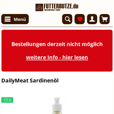
Menü
Bestellungen derzeit nicht möglich
weitere Info - hier lesen
DailyMeat Sardinenöl
17 x