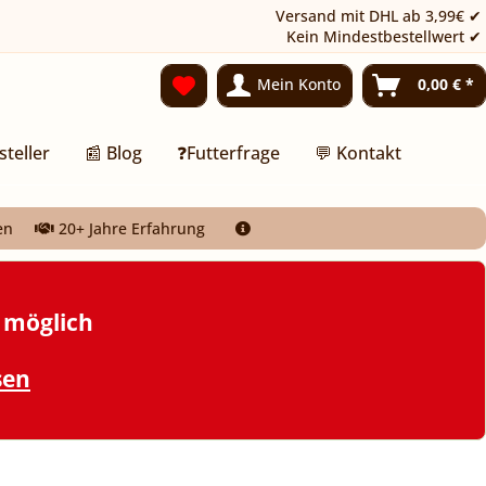
Versand mit DHL ab 3,99€ ✔
Kein Mindestbestellwert ✔
Mein Konto
0,00 € *
steller
📰 Blog
❓Futterfrage
💬 Kontakt
en
20+ Jahre Erfahrung
t möglich
sen