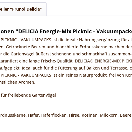
eller "Frunol Delicia"
onen "DELICIA Energie-Mix Picknic - Vakuumpacks
PICKNIC - VAKUUMPACKS ist die ideale Nahrungsergänzung für alle
en. Getrocknete Beeren und blanchierte Erdnusskerne machen den 
für die Gartenvögel äußerst schonend und schmackhaft zusammen-g
garantiert eine lange Frische-Qualität. DELICIA® ENERGIE-MIX PIC
fgepickt. Ideal auch für die Fütterung auf Balkon und Terrasse, e
PICKNIC - VAKUUMPACKS ist ein reines Naturprodukt, frei von Kon
nstlichen Aromen.
 für freilebende Gartenvögel
nusskerne, Hafer, Haferflocken, Hirse, Rosinen, Milokorn, Beere