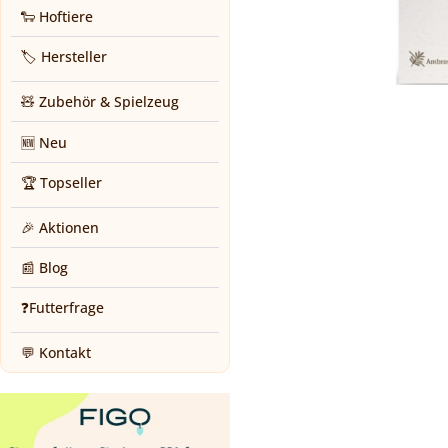
🐑 Hoftiere
🏷️ Hersteller
🧸 Zubehör & Spielzeug
🆕 Neu
🏆 Topseller
🎉 Aktionen
📰 Blog
❓Futterfrage
💬 Kontakt