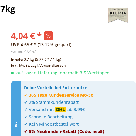
,7kg
4,04 € *
UVP
4,65 € *
(13,12% gespart)
vorher:
4,04 €*
Inhalt:
0.7 kg (5,77 € * / 1 kg)
inkl. MwSt.
zzgl. Versandkosten
auf Lager. Lieferung innerhalb 3-5 Werktagen
Deine Vorteile bei Futterbutze
✔
365 Tage Kundenservice Mo-So
✔ 2% Stammkundenrabatt
✔ Versand mit
DHL
ab 3,99€
✔ Schnelle Bearbeitung
✔ Kein Mindestbestellwert
✔ 5% Neukunden-Rabatt (Code: neu5)