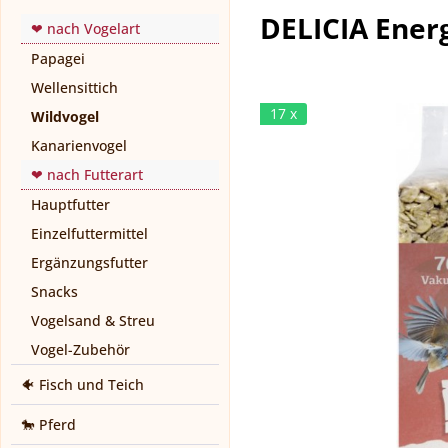
DELICIA Ener
❤ nach Vogelart
Papagei
Wellensittich
17 x
Wildvogel
Kanarienvogel
❤ nach Futterart
Hauptfutter
Einzelfuttermittel
Ergänzungsfutter
Snacks
Vogelsand & Streu
Vogel-Zubehör
🐠 Fisch und Teich
🐎 Pferd