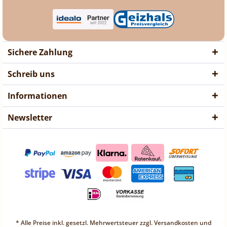
Sichere Zahlung
Schreib uns
Informationen
Newsletter
❤ Liebe Kunden ❤
Vorübergehend sind keine
Bestellungen möglich.
Weitere Informationen
❤ Liebe Kunden ❤
Vorübergehend sind keine
* Alle Preise inkl. gesetzl. Mehrwertsteuer zzgl.
Versandkosten
und