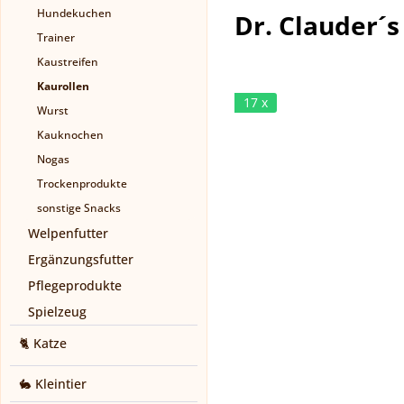
Hundekuchen
Dr. Clauder´s
Trainer
Kaustreifen
Kaurollen
17 x
Wurst
Kauknochen
Nogas
Trockenprodukte
sonstige Snacks
Welpenfutter
Ergänzungsfutter
Pflegeprodukte
Spielzeug
🐈 Katze
🐇 Kleintier