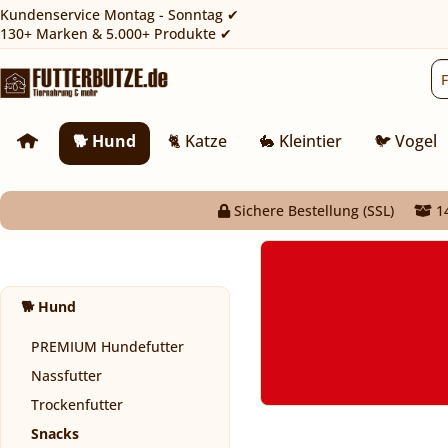
Kundenservice Montag - Sonntag ✔
130+ Marken & 5.000+ Produkte ✔
🐕 Hund
🐈 Katze
🐇 Kleintier
🐦 Vogel
Sichere Bestellung (SSL)
14
🐕 Hund
PREMIUM Hundefutter
Nassfutter
Trockenfutter
Snacks