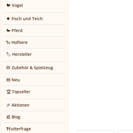
🐦 Vogel
🐠 Fisch und Teich
🐎 Pferd
🐑 Hoftiere
🏷️ Hersteller
🧸 Zubehör & Spielzeug
🆕 Neu
🏆 Topseller
🎉 Aktionen
📰 Blog
❓Futterfrage