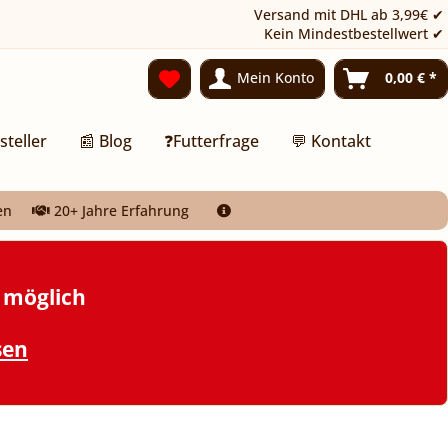
Versand mit DHL ab 3,99€ ✔
Kein Mindestbestellwert ✔
Mein Konto
0,00 € *
steller
📰 Blog
❓Futterfrage
💬 Kontakt
en
20+ Jahre Erfahrung
t möglich
sen