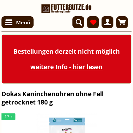
Menü
Bestellungen derzeit nicht möglich
weitere Info - hier lesen
Dokas Kaninchenohren ohne Fell
getrocknet 180 g
17 x