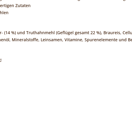
wertigen Zutaten
ohlen
 (14 %) und Truthahnmehl (Geflügel gesamt 22 %), Braureis, Cellulo
nenöl, Mineralstoffe, Leinsamen, Vitamine, Spurenelemente und Be
: