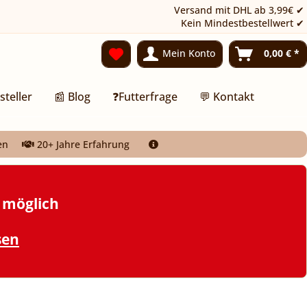
Versand mit DHL ab 3,99€ ✔
Kein Mindestbestellwert ✔
Mein Konto
0,00 € *
steller
📰 Blog
❓Futterfrage
💬 Kontakt
en
20+ Jahre Erfahrung
t möglich
sen