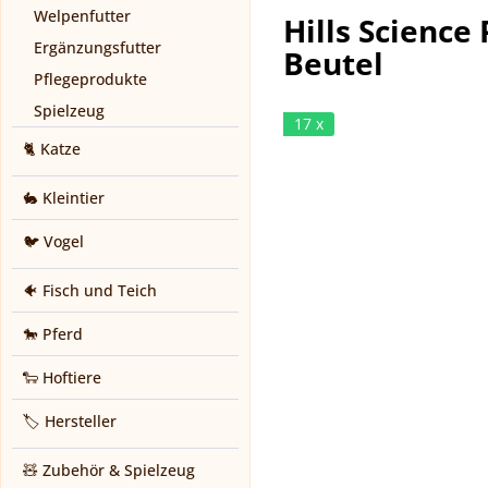
Welpenfutter
Hills Science
Ergänzungsfutter
Beutel
Pflegeprodukte
Spielzeug
17 x
🐈 Katze
🐇 Kleintier
🐦 Vogel
🐠 Fisch und Teich
🐎 Pferd
🐑 Hoftiere
🏷️ Hersteller
🧸 Zubehör & Spielzeug