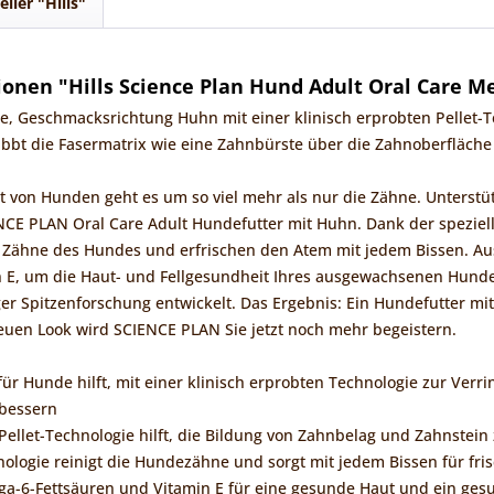
eller "Hills"
onen "Hills Science Plan Hund Adult Oral Care M
e, Geschmacksrichtung Huhn mit einer klinisch erprobten Pellet-
bbt die Fasermatrix wie eine Zahnbürste über die Zahnoberfläche 
 von Hunden geht es um so viel mehr als nur die Zähne. Unterstüt
CE PLAN Oral Care Adult Hundefutter mit Huhn. Dank der spezielle
e Zähne des Hundes und erfrischen den Atem mit jedem Bissen. A
n E, um die Haut- und Fellgesundheit Ihres ausgewachsenen Hund
ger Spitzenforschung entwickelt. Das Ergebnis: Ein Hundefutter m
euen Look wird SCIENCE PLAN Sie jetzt noch mehr begeistern.
 für Hunde hilft, mit einer klinisch erprobten Technologie zur Ve
bessern
 Pellet-Technologie hilft, die Bildung von Zahnbelag und Zahnstein
nologie reinigt die Hundezähne und sorgt mit jedem Bissen für fr
a-6-Fettsäuren und Vitamin E für eine gesunde Haut und ein gesu