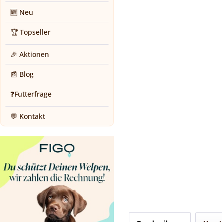
🆕 Neu
🏆 Topseller
🎉 Aktionen
📰 Blog
❓Futterfrage
💬 Kontakt