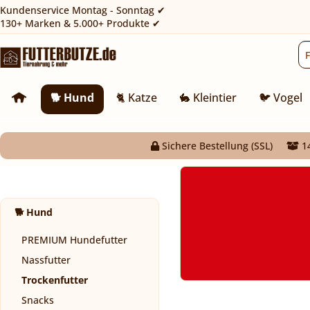
Kundenservice Montag - Sonntag ✔
130+ Marken & 5.000+ Produkte ✔
🐕 Hund
🐈 Katze
🐇 Kleintier
🐦 Vogel
Sichere Bestellung (SSL)
14
🐕 Hund
PREMIUM Hundefutter
Nassfutter
Trockenfutter
Snacks