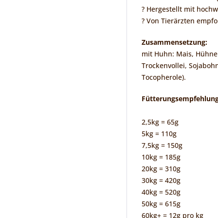
? Hergestellt mit hoch
? Von Tierärzten empf
Zusammensetzung:
mit Huhn: Mais, Hühner-
Trockenvollei, Sojaboh
Tocopherole).
Fütterungsempfehlung
2,5kg = 65g
5kg = 110g
7,5kg = 150g
10kg = 185g
20kg = 310g
30kg = 420g
40kg = 520g
50kg = 615g
60kg+ = 12g pro kg