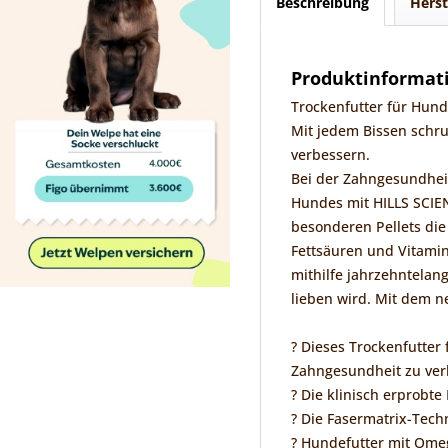
Beschreibung
Herst
Produktinformati
Trockenfutter für Hund
Mit jedem Bissen schru
verbessern.
Bei der Zahngesundheit
Hundes mit HILLS SCIEN
besonderen Pellets di
Fettsäuren und Vitami
mithilfe jahrzehntelan
lieben wird. Mit dem n
? Dieses Trockenfutter
Zahngesundheit zu ver
? Die klinisch erprobte
? Die Fasermatrix-Tech
? Hundefutter mit Omeg