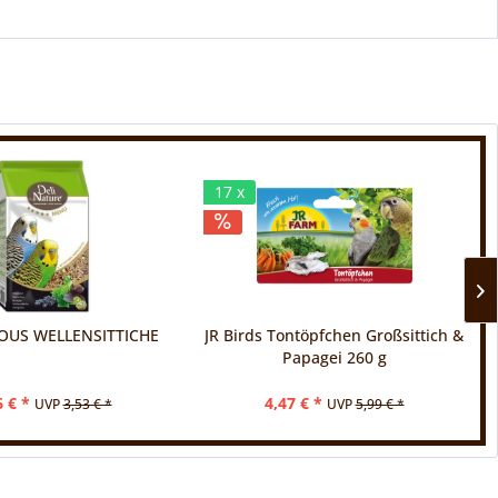
17 x
IOUS WELLENSITTICHE
JR Birds Tontöpfchen Großsittich &
Papagei 260 g
6 € *
4,47 € *
UVP
3,53 € *
UVP
5,99 € *