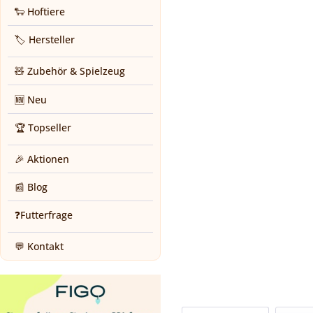
🐑 Hoftiere
🏷️ Hersteller
🧸 Zubehör & Spielzeug
🆕 Neu
🏆 Topseller
🎉 Aktionen
📰 Blog
❓Futterfrage
💬 Kontakt