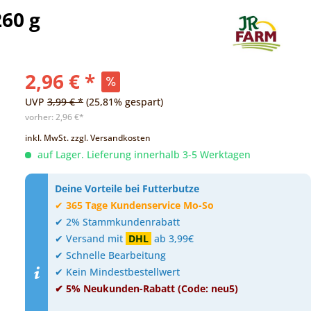
260 g
2,96 € *
UVP
3,99 € *
(25,81% gespart)
vorher:
2,96 €*
inkl. MwSt.
zzgl. Versandkosten
auf Lager. Lieferung innerhalb 3-5 Werktagen
Deine Vorteile bei Futterbutze
✔
365 Tage Kundenservice Mo-So
✔ 2% Stammkundenrabatt
✔ Versand mit
DHL
ab 3,99€
✔ Schnelle Bearbeitung
✔ Kein Mindestbestellwert
✔ 5% Neukunden-Rabatt (Code: neu5)