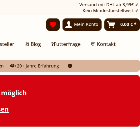
Versand mit DHL ab 3,99€ ✔
Kein Mindestbestellwert ✔
Mein Konto
0,00 € *
steller
📰 Blog
❓Futterfrage
💬 Kontakt
en
20+ Jahre Erfahrung
t möglich
sen