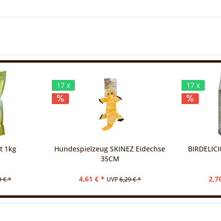
17 x
17 x
t 1kg
Hundespielzeug SKINEZ Eidechse
BIRDELIC
35CM
4,61 € *
2,7
9 € *
UVP
6,29 € *