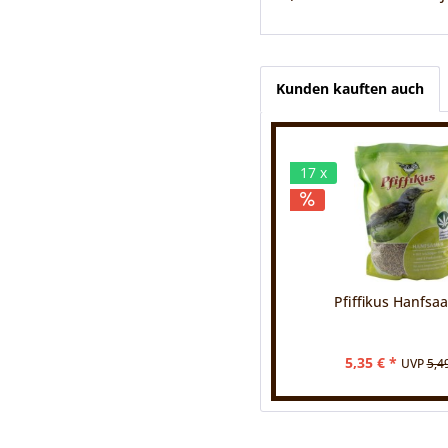
Kunden kauften auch
17 x
Pfiffikus Hanfsaa
5,35 € *
UVP
5,4