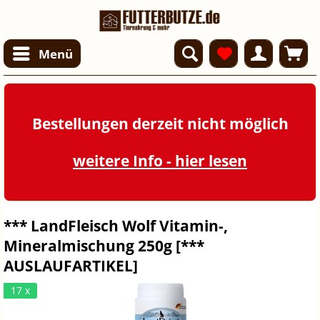
Menü
Bestellungen derzeit nicht möglich
weitere Info - hier lesen
*** LandFleisch Wolf Vitamin-,
Mineralmischung 250g [***
AUSLAUFARTIKEL]
17 x