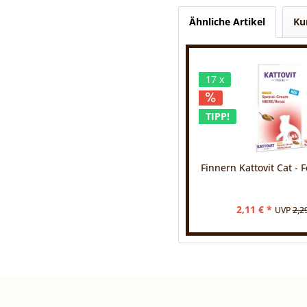
Ähnliche Artikel
Ku
17 x
TIPP!
Finnern Kattovit Cat - Fe
2,11 € *
UVP
2,2