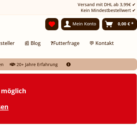
Versand mit DHL ab 3,99€ ✔
Kein Mindestbestellwert ✔
Mein Konto
0,00 € *
steller
📰 Blog
❓Futterfrage
💬 Kontakt
en
20+ Jahre Erfahrung
t möglich
sen