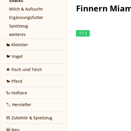
Snacks
Finnern Miam
Milch & Aufzucht
Ergänzungsfutter
Spielzeug
17 x
weiteres
🐇 Kleintier
🐦 Vogel
🐠 Fisch und Teich
🐎 Pferd
🐑 Hoftiere
🏷️ Hersteller
🧸 Zubehör & Spielzeug
🆕 Neu