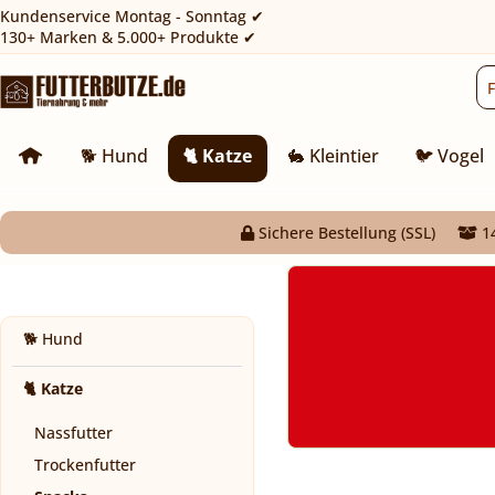
Kundenservice Montag - Sonntag ✔
130+ Marken & 5.000+ Produkte ✔
🐕 Hund
🐈 Katze
🐇 Kleintier
🐦 Vogel
Sichere Bestellung (SSL)
14
🐕 Hund
🐈 Katze
Nassfutter
Trockenfutter