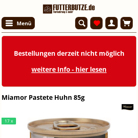
Menü
Bestellungen derzeit nicht möglich
weitere Info - hier lesen
Miamor Pastete Huhn 85g
17 x