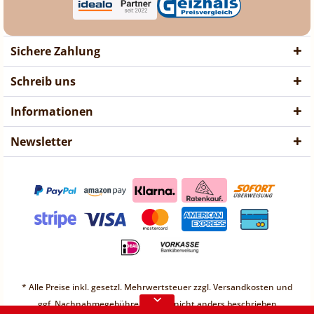
Sichere Zahlung
Schreib uns
Informationen
Newsletter
❤ Liebe Kunden ❤
Vorübergehend sind keine
* Alle Preise inkl. gesetzl. Mehrwertsteuer zzgl.
Versandkosten
und
Bestellungen möglich.
ggf. Nachnahmegebühren, wenn nicht anders beschrieben